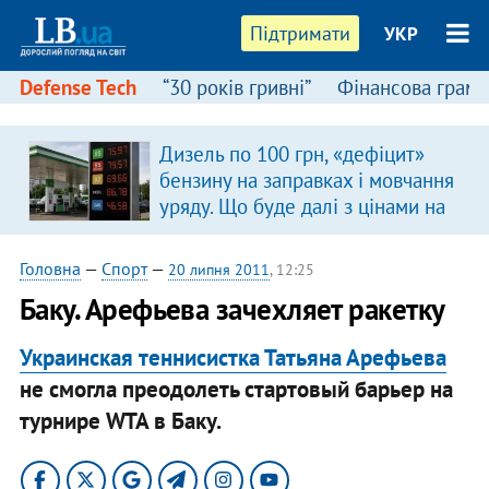
Підтримати
УКР
Defense Tech
“30 років гривні”
Фінансова грамо
Дизель по 100 грн, «дефіцит»
бензину на заправках і мовчання
уряду. Що буде далі з цінами на
пальне?
Головна
—
Спорт
—
20 липня 2011
, 12:25
Баку. Арефьева зачехляет ракетку
Украинская теннисистка Татьяна Арефьева
не смогла преодолеть стартовый барьер на
турнире WTA в Баку.