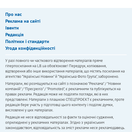
Про нас
Реклама на сайті
Івенти
Редакція
Політики і стандарти
Угода конфіденційності
У разі повного чи часткового відтворення матеріалів пряме
гіперпосилання на LB.ua обов'язкове! Передрук, копіювання,
відтворення або інше використання матеріалів, що містять посилання на
агентство "Українськi Новини" й "Українська Фото Група", заборонено.
Матеріали, які розміщуються на сайті з позначкою "Реклама" / "Новини
компаній" / "Пресреліз" / "Promoted", є рекламними та публікуються на
правах реклами. Редакція може не поділяти погляди, які в них
представлені. Матеріали з плашкою СПЕЦПРОЄКТ є рекламними, проте
редакція бере участь у підготовці цього контенту і поділяє думки,
висловлені у цих матеріалах.
Редакція не несе відповідальності за факти та оціночні судження,
оприлюднені у рекламних матеріалах. Згідно з українським
законодавством, відповідальність за зміст реклами несе рекламодавець.