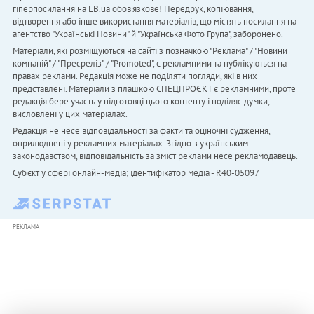
гіперпосилання на LB.ua обов'язкове! Передрук, копіювання,
відтворення або інше використання матеріалів, що містять посилання на
агентство "Українськi Новини" й "Українська Фото Група", заборонено.
Матеріали, які розміщуються на сайті з позначкою "Реклама" / "Новини
компаній" / "Пресреліз" / "Promoted", є рекламними та публікуються на
правах реклами. Редакція може не поділяти погляди, які в них
представлені. Матеріали з плашкою СПЕЦПРОЄКТ є рекламними, проте
редакція бере участь у підготовці цього контенту і поділяє думки,
висловлені у цих матеріалах.
Редакція не несе відповідальності за факти та оціночні судження,
оприлюднені у рекламних матеріалах. Згідно з українським
законодавством, відповідальність за зміст реклами несе рекламодавець.
Cуб'єкт у сфері онлайн-медіа; ідентифікатор медіа - R40-05097
РЕКЛАМА