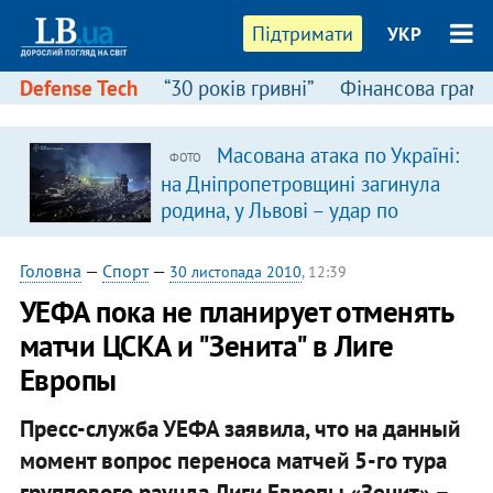
Підтримати
УКР
Defense Tech
“30 років гривні”
Фінансова грамо
Масована атака по Україні:
ФОТО
на Дніпропетровщині загинула
родина, у Львові – удар по
багатоповерхівках
(доповнюється)
Головна
—
Спорт
—
30 листопада 2010
, 12:39
УЕФА пока не планирует отменять
матчи ЦСКА и "Зенита" в Лиге
Европы
Пресс-служба УЕФА заявила, что на данный
момент вопрос переноса матчей 5-го тура
группового раунда Лиги Европы «Зенит» –