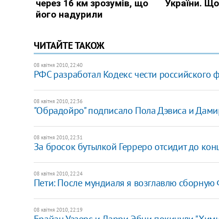
ЧИТАЙТЕ ТАКОЖ
08 квітня 2010, 22:40
РФС разработал Кодекс чести российского 
08 квітня 2010, 22:36
"Обрадойро" подписало Пола Дэвиса и Дами
08 квітня 2010, 22:31
За бросок бутылкой Герреро отсидит до кон
08 квітня 2010, 22:24
Пети: После мундиаля я возглавлю сборную
08 квітня 2010, 22:19
Брайан Уэзерс и Ларри Эбни покинули "Хим