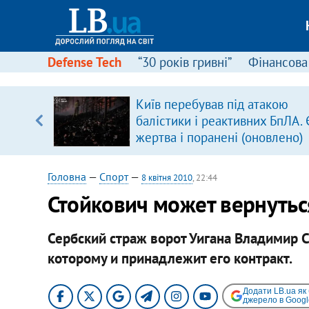
Defense Tech
“30 років гривні”
Фінансова
вив про
Київ перебував під атакою
боку
балістики і реактивних БпЛА. 
жертва і поранені (оновлено)
Головна
—
Спорт
—
8 квітня 2010
, 22:44
Стойкович может вернутьс
Сербский страж ворот Уигана Владимир С
которому и принадлежит его контракт.
Додати LB.ua як
джерело в Googl