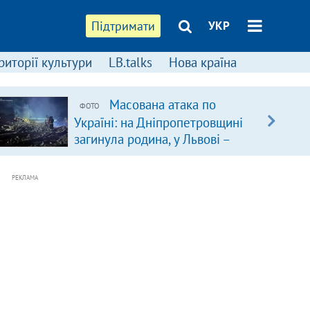
Підтримати
УКР
риторії культури
LB.talks
Нова країна
Масована атака по
ФОТО
Україні: на Дніпропетровщині
загинула родина, у Львові –
удар по багатоповерхівках
(доповнюється)
РЕКЛАМА