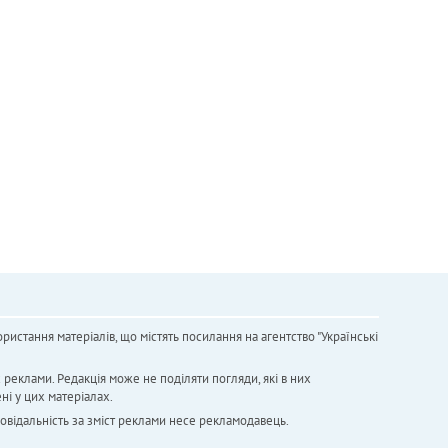
ристання матеріалів, що містять посилання на агентство "Українськi
х реклами. Редакція може не поділяти погляди, які в них
ні у цих матеріалах.
повідальність за зміст реклами несе рекламодавець.