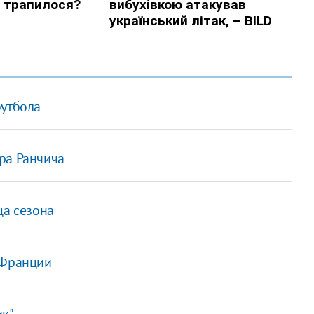
футбола
ра Ранчича
ца сезона
 Франции
ик"