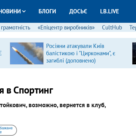
НОВИНИ
БЛОГИ
ДОСЬЄ
LB.LIVE
 грамотність
«Епіцентр виробників»
CultHub
Те
Росіяни атакували Київ
Є
балістикою і "Цирконами", є
загиблі (доповнено)
я в Спортинг
тойкович, возможно, вернется в клуб,
 бажане
e