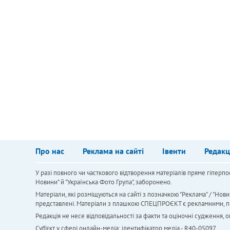
Про нас
Реклама на сайті
Івенти
Редакц
У разі повного чи часткового відтворення матеріалів пряме гіперпо
Новини" й "Українська Фото Група", заборонено.
Матеріали, які розміщуються на сайті з позначкою "Реклама" / "Нови
представлені. Матеріали з плашкою СПЕЦПРОЄКТ є рекламними, проте
Редакція не несе відповідальності за факти та оціночні судження,
Cуб'єкт у сфері онлайн-медіа; ідентифікатор медіа - R40-05097