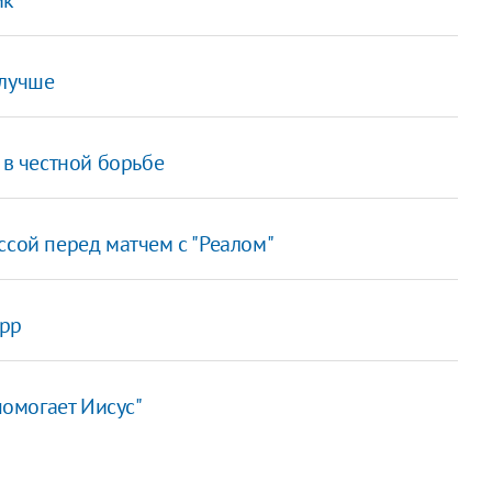
 лучше
 в честной борьбе
ссой перед матчем с "Реалом"
ерр
помогает Иисус"