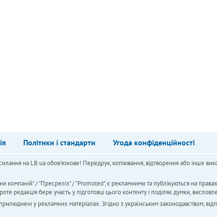
ія
Політики і стандарти
Угода конфіденційності
силання на LB.ua обов'язкове! Передрук, копіювання, відтворення або інше вико
ни компаній" / "Пресреліз" / "Promoted", є рекламними та публікуються на права
 редакція бере участь у підготовці цього контенту і поділяє думки, висловле
 оприлюднені у рекламних матеріалах. Згідно з українським законодавством, від