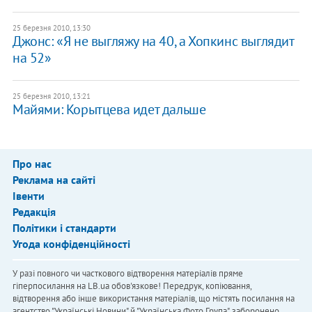
25 березня 2010, 13:30
Джонс: «Я не выгляжу на 40, а Хопкинс выглядит
на 52»
25 березня 2010, 13:21
Майями: Корытцева идет дальше
Про нас
Реклама на сайті
Івенти
Редакція
Політики і стандарти
Угода конфіденційності
У разі повного чи часткового відтворення матеріалів пряме
гіперпосилання на LB.ua обов'язкове! Передрук, копіювання,
відтворення або інше використання матеріалів, що містять посилання на
агентство "Українськi Новини" й "Українська Фото Група", заборонено.