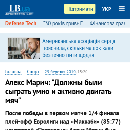
Підтримати
УКР
Defense Tech
“30 років гривні”
Фінансова грамо
Американська асоціація серця
пояснила, скільки чашок кави
безпечно пити щодня
Головна
—
Спорт
—
25 березня 2010
, 15:20
Алекс Марич: "Должны были
сыграть умно и активно двигать
мяч"
После победы в первом матче 1/4 финала
плей-офф Евролиги над «Маккаби» (85:77)
центровой «Партизана» Алекс Марич был