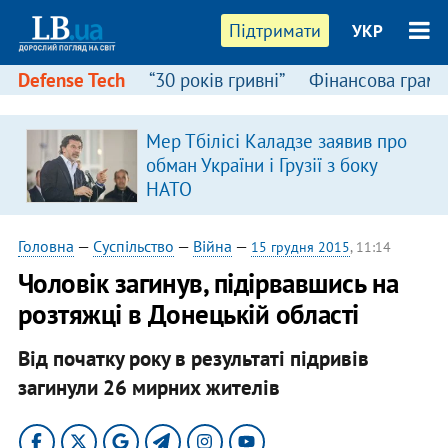
Підтримати
УКР
Defense Tech
“30 років гривні”
Фінансова грамо
Мер Тбілісі Каладзе заявив про
обман України і Грузії з боку
НАТО
Головна
—
Суспільство
—
Війна
—
15 грудня 2015
, 11:14
Чоловік загинув, підірвавшись на
розтяжці в Донецькій області
Від початку року в результаті підривів
загинули 26 мирних жителів