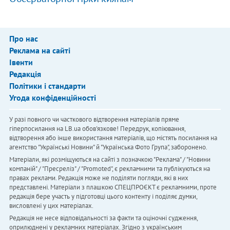
Про нас
Реклама на сайті
Івенти
Редакція
Політики і стандарти
Угода конфіденційності
У разі повного чи часткового відтворення матеріалів пряме
гіперпосилання на LB.ua обов'язкове! Передрук, копіювання,
відтворення або інше використання матеріалів, що містять посилання на
агентство "Українськi Новини" й "Українська Фото Група", заборонено.
Матеріали, які розміщуються на сайті з позначкою "Реклама" / "Новини
компаній" / "Пресреліз" / "Promoted", є рекламними та публікуються на
правах реклами. Редакція може не поділяти погляди, які в них
представлені. Матеріали з плашкою СПЕЦПРОЄКТ є рекламними, проте
редакція бере участь у підготовці цього контенту і поділяє думки,
висловлені у цих матеріалах.
Редакція не несе відповідальності за факти та оціночні судження,
оприлюднені у рекламних матеріалах. Згідно з українським