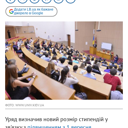
Додати LB.ua як бажане
джерело в Google
ФОТО: WWW.UNIV.KIEV.UA
Уряд визначив новий розмір стипендій у
зв'язку з
підвищенням з 1 вересня