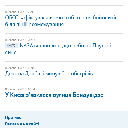
08 жовтня 2015, 22:45
ОБСЄ зафіксувала важке озброєння бойовиків
біля лінііі розмежування
08 жовтня 2015, 20:57
NASA встановило, що небо на Плутоні
ФОТО
синє
08 жовтня 2015, 18:40
День на Донбасі минув без обстрілів
08 жовтня 2015, 16:54
У Києві з'явилася вулиця Бендукідзе
Про нас
Реклама на сайті