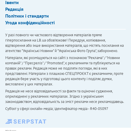
Івенти
Редакція
Політики і стандарти
Угода конфіденційності
У разі повного чи часткового відтворення матеріалів пряме
гіперпосилання на LB.ua обов'язкове! Передрук, копіювання,
відтворення або інше використання матеріалів, що містять посилання на
агентство "Українськi Новини" й "Українська Фото Група", заборонено.
Матеріали, які розміщуються на сайті з позначкою "Реклама" / "Новини
компаній" / "Пресреліз" / "Promoted", є рекламними та публікуються на
правах реклами. Редакція може не поділяти погляди, які в них
представлені. Матеріали з плашкою СПЕЦПРОЄКТ є рекламними, проте
редакція бере участь у підготовці цього контенту і поділяє думки,
висловлені у цих матеріалах.
Редакція не несе відповідальності за факти та оціночні судження,
оприлюднені у рекламних матеріалах. Згідно з українським
законодавством, відповідальність за зміст реклами несе рекламодавець.
Cуб'єкт у сфері онлайн-медіа; ідентифікатор медіа - R40-05097