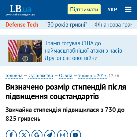
Підтримати
УКР
Defense Tech
“30 років гривні”
Фінансова грамо
Трамп готував США до
наймасштабнішої атаки з часів
Другої світової війни
Головна
—
Суспільство
—
Освіта
—
9 жовтня 2015
, 12:56
Визначено розмір стипендій після
підвищення соцстандартів
Звичайна стипендія підвищилася з 730 до
825 гривень