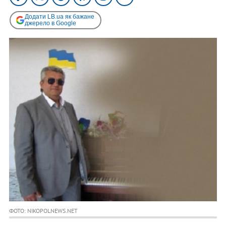
Додати LB.ua як бажане
джерело в Google
ФОТО: NIKOPOLNEWS.NET