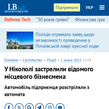
Підтримати
УКР
Defense Tech
“30 років гривні”
Фінансова грамо
:
Поліція отримала заяву щодо
незаконності проведення у
Почаївській лаврі хресної ходи
Головна
—
Суспільство
—
Події
—
1 липня 2015
, 11:54
У Нікополі застрелили відомого
місцевого бізнесмена
Автомобіль підприємця розстріляли з
автомата