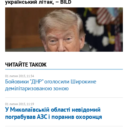
ЧИТАЙТЕ ТАКОЖ
01 липня 2015, 11:34
Бойовики "ДНР" оголосили Широкине
демілітаризованою зоною
01 липня 2015, 11:19
У Миколаївській області невідомий
пограбував АЗС і поранив охоронця