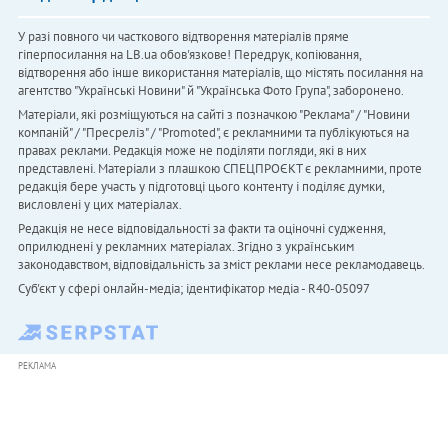
У разі повного чи часткового відтворення матеріалів пряме
гіперпосилання на LB.ua обов'язкове! Передрук, копіювання,
відтворення або інше використання матеріалів, що містять посилання на
агентство "Українськi Новини" й "Українська Фото Група", заборонено.
Матеріали, які розміщуються на сайті з позначкою "Реклама" / "Новини
компаній" / "Пресреліз" / "Promoted", є рекламними та публікуються на
правах реклами. Редакція може не поділяти погляди, які в них
представлені. Матеріали з плашкою СПЕЦПРОЄКТ є рекламними, проте
редакція бере участь у підготовці цього контенту і поділяє думки,
висловлені у цих матеріалах.
Редакція не несе відповідальності за факти та оціночні судження,
оприлюднені у рекламних матеріалах. Згідно з українським
законодавством, відповідальність за зміст реклами несе рекламодавець.
Cуб'єкт у сфері онлайн-медіа; ідентифікатор медіа - R40-05097
РЕКЛАМА