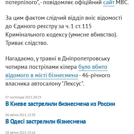
потерпілого", - повідомляє офіційний
сайт
МВС.
За цим фактом слідчий відділ вніс відомості
до Єдиного реєстру за ч. 1 ст. 115
Кримінального кодексу (умисне вбивство).
Триває слідство.
Нагадаємо, у травні в Дніпропетровську
чотирма пострілами кілера
було вбито
відомого в місті бізнесмена
- 46-річного
власника автосалону "Лексус".
07 листопада 2013, 08:29
В Киеве застрелили бизнесмена из России
06 квітня 2015, 15:38
В Одесі застрелили бізнесмена
28 квітня 2015, 23:16