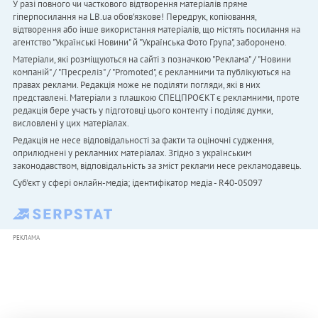
У разі повного чи часткового відтворення матеріалів пряме
гіперпосилання на LB.ua обов'язкове! Передрук, копіювання,
відтворення або інше використання матеріалів, що містять посилання на
агентство "Українськi Новини" й "Українська Фото Група", заборонено.
Матеріали, які розміщуються на сайті з позначкою "Реклама" / "Новини
компаній" / "Пресреліз" / "Promoted", є рекламними та публікуються на
правах реклами. Редакція може не поділяти погляди, які в них
представлені. Матеріали з плашкою СПЕЦПРОЄКТ є рекламними, проте
редакція бере участь у підготовці цього контенту і поділяє думки,
висловлені у цих матеріалах.
Редакція не несе відповідальності за факти та оціночні судження,
оприлюднені у рекламних матеріалах. Згідно з українським
законодавством, відповідальність за зміст реклами несе рекламодавець.
Cуб'єкт у сфері онлайн-медіа; ідентифікатор медіа - R40-05097
РЕКЛАМА