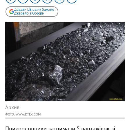
Додати LB.ua як бажане
джерело в Google
Архив
ФОТО: WWW.DTEK.COM
Прикордонники затримали 5 вантажівок зі