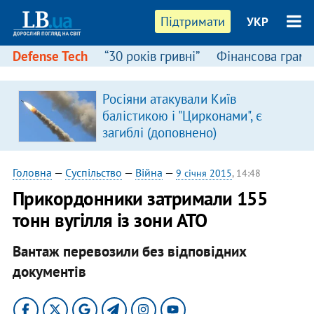
Підтримати
УКР
Defense Tech
“30 років гривні”
Фінансова грамо
Росіяни атакували Київ
балістикою і "Цирконами", є
загиблі (доповнено)
Головна
—
Суспільство
—
Війна
—
9 січня 2015
, 14:48
Прикордонники затримали 155
тонн вугілля із зони АТО
Вантаж перевозили без відповідних
документів