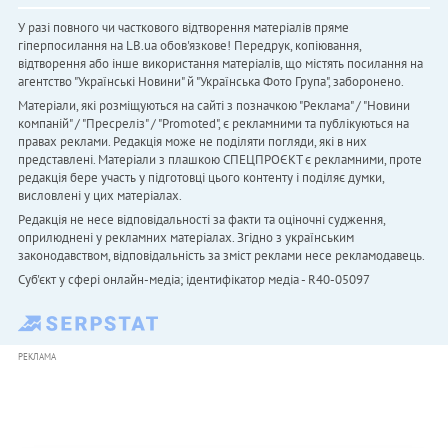
У разі повного чи часткового відтворення матеріалів пряме
гіперпосилання на LB.ua обов'язкове! Передрук, копіювання,
відтворення або інше використання матеріалів, що містять посилання на
агентство "Українськi Новини" й "Українська Фото Група", заборонено.
Матеріали, які розміщуються на сайті з позначкою "Реклама" / "Новини
компаній" / "Пресреліз" / "Promoted", є рекламними та публікуються на
правах реклами. Редакція може не поділяти погляди, які в них
представлені. Матеріали з плашкою СПЕЦПРОЄКТ є рекламними, проте
редакція бере участь у підготовці цього контенту і поділяє думки,
висловлені у цих матеріалах.
Редакція не несе відповідальності за факти та оціночні судження,
оприлюднені у рекламних матеріалах. Згідно з українським
законодавством, відповідальність за зміст реклами несе рекламодавець.
Cуб'єкт у сфері онлайн-медіа; ідентифікатор медіа - R40-05097
РЕКЛАМА