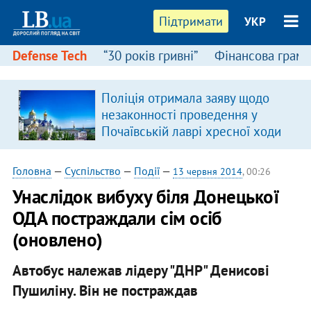
Підтримати
УКР
Defense Tech
“30 років гривні”
Фінансова грамо
Поліція отримала заяву щодо
незаконності проведення у
Почаївській лаврі хресної ходи
Головна
—
Суспільство
—
Події
—
13 червня 2014
, 00:26
Унаслідок вибуху біля Донецької
ОДА постраждали сім осіб
(оновлено)
Автобус належав лідеру "ДНР" Денисові
Пушиліну. Він не постраждав