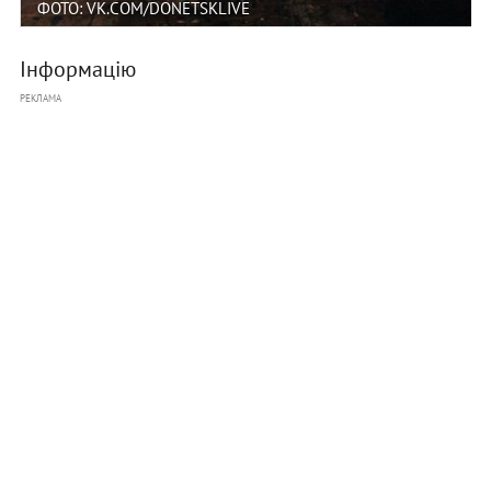
ФОТО: VK.COM/DONETSKLIVE
Інформацію
РЕКЛАМА