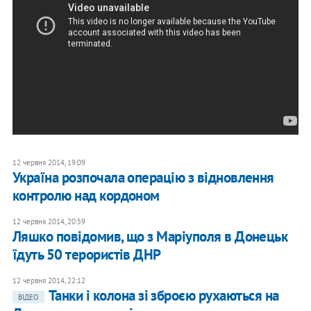
12 червня 2014, 19:09
Україна розпочала операцію з відновлення
контролю над кордоном
12 червня 2014, 20:59
Ляшко повідомив, що з Маріуполя в Донецьк
їдуть 50 терористів ДНР
12 червня 2014, 22:12
Танки і колона зі зброєю рухаються на
ВІДЕО