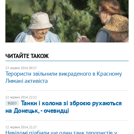
ЧИТАЙТЕ ТАКОЖ
13 червня 2014, 00:17
Терористи звільнили викраденого в Красному
Лимані активіста
12 червня 2014, 22:12
Танки і колона зі зброєю рухаються
ВІДЕО
на Донецьк, - очевидці
12 червня 2014, 21:17
Невідомі підбили ще один танк терористів у