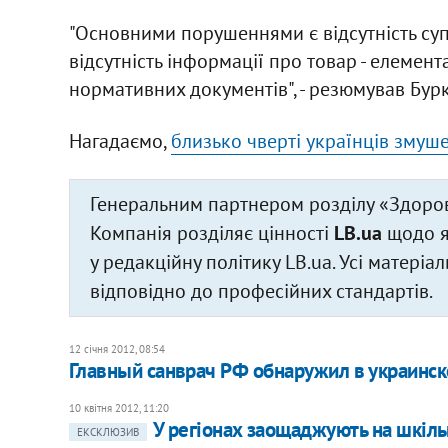
"Основними порушеннями є відсутність суп
відсутність інформації про товар - елемен
нормативних документів", - резюмував Бур
Нагадаємо,
близько чверті українців змуш
Генеральним партнером розділу «Здоров
Компанія розділяє цінності
LB.ua
щодо як
у редакційну політику LB.ua. Усі матері
відповідно до професійних стандартів.
12 січня 2012, 08:54
Главный санврач РФ обнаружил в украинс
10 квітня 2012, 11:20
У регіонах заощаджують на шкільн
ЕКСКЛЮЗИВ