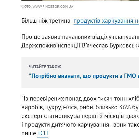
ФОТО: WWW.FINOBZOR.COM.UA
Більш ніж третина
продуктів харчування н
Про це заявив начальник відділу плануван
Держспоживінспекції В'ячеслав Бурковськ
ЧИТАЙТЕ ТАКОЖ
"Потрібно визнати, що продукти з ГМО в У
"Із перевірених понад двох тисяч тонн хл
виробів, цукру, м'яса, риби, близько 36% бу
експерт статистику за перші 9 місяців цьог
і продукти дитячого харчування - вони так
пише
ТСН
.