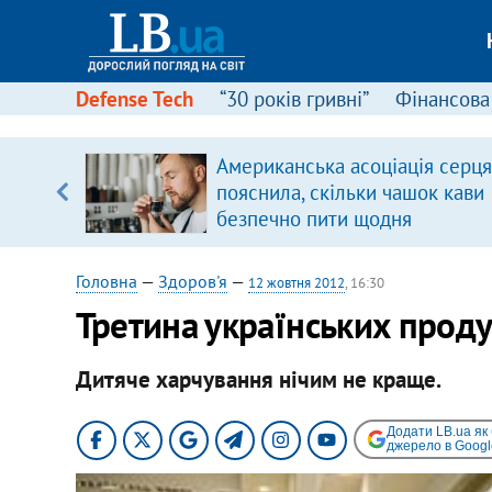
Defense Tech
“30 років гривні”
Фінансова
ою
Американська асоціація серця
пЛА. Є
пояснила, скільки чашок кави
лено)
безпечно пити щодня
Головна
—
Здоров'я
—
12 жовтня 2012
, 16:30
Третина українських продук
Дитяче харчування нічим не краще.
Додати LB.ua як
джерело в Googl