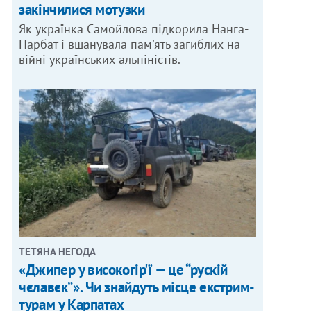
закінчилися мотузки
Як українка Самойлова підкорила Нанга-
Парбат і вшанувала пам'ять загиблих на
війні українських альпіністів.
ТЕТЯНА НЕГОДА
«Джипер у високогір'ї — це “рускій
чєлавєк”». Чи знайдуть місце екстрим-
турам у Карпатах