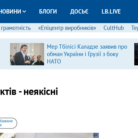
НОВИНИ
БЛОГИ
ДОСЬЄ
LB.LIVE
 грамотність
«Епіцентр виробників»
CultHub
Те
Мер Тбілісі Каладзе заявив про
обман України і Грузії з боку
НАТО
тів - неякісні
 бажане
e