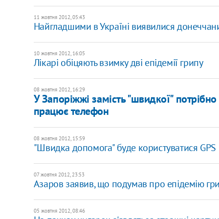
11 жовтня 2012, 05:43
Найгладшими в Україні виявилися донеччан
10 жовтня 2012, 16:05
Лікарі обіцяють взимку дві епідемії грипу
08 жовтня 2012, 16:29
У Запоріжжі замість "швидкої" потрібн
працює телефон
08 жовтня 2012, 15:59
"Швидка допомога" буде користуватися GPS
07 жовтня 2012, 23:53
Азаров заявив, що подумав про епідемію грип
05 жовтня 2012, 08:46