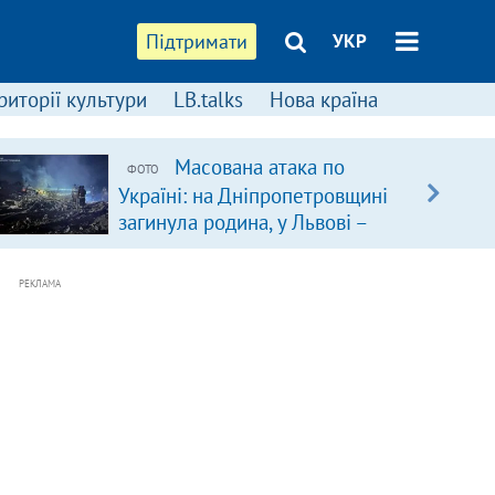
Підтримати
УКР
риторії культури
LB.talks
Нова країна
Масована атака по
ФОТО
Україні: на Дніпропетровщині
загинула родина, у Львові –
удар по багатоповерхівках
(доповнюється)
РЕКЛАМА