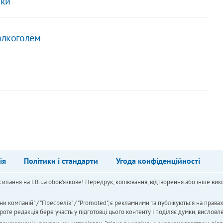
нки
 алкоголем
ія
Політики і стандарти
Угода конфіденційності
силання на LB.ua обов'язкове! Передрук, копіювання, відтворення або інше вико
ни компаній" / "Пресреліз" / "Promoted", є рекламними та публікуються на права
 редакція бере участь у підготовці цього контенту і поділяє думки, висловле