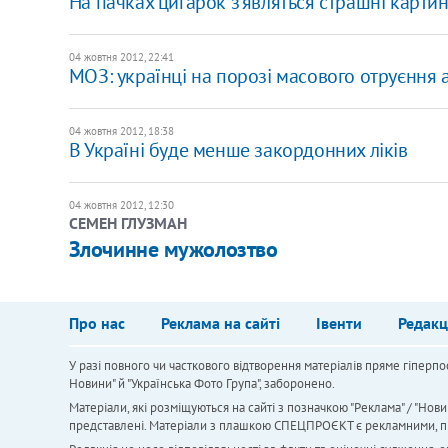
На пачках цигарок з'являться страшні карти
04 жовтня 2012, 22:41
МОЗ: українці на порозі масового отруєння
04 жовтня 2012, 18:38
В Україні буде менше закордонних ліків
04 жовтня 2012, 12:30
СЕМЕН ГЛУЗМАН
Злочинне мужолозтво
Про нас
Реклама на сайті
Івенти
Редакц
У разі повного чи часткового відтворення матеріалів пряме гіперпо
Новини" й "Українська Фото Група", заборонено.
Матеріали, які розміщуються на сайті з позначкою "Реклама" / "Нови
представлені. Матеріали з плашкою СПЕЦПРОЄКТ є рекламними, проте