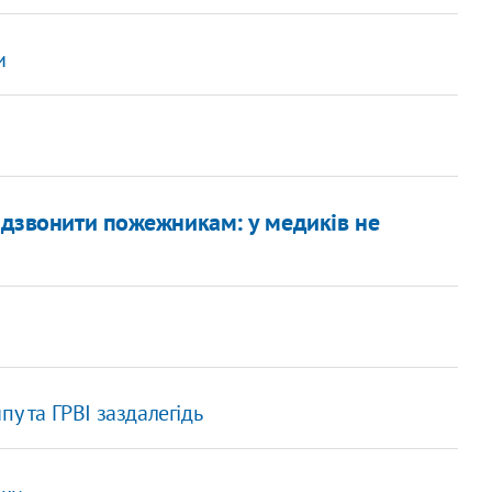
и
о дзвонити пожежникам: у медиків не
у та ГРВІ заздалегідь