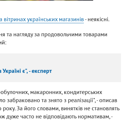
а вітринах українських магазинів
- неякісні.
ня та нагляду за продовольчими товарами
ий:
країні є", - експерт
ібобулочних, макаронних, кондитерських
ло забраковано та знято з реалізації", - описав
о року. За його словами, винятків не становлять
ож дуже часто не відповідають нормативам, -