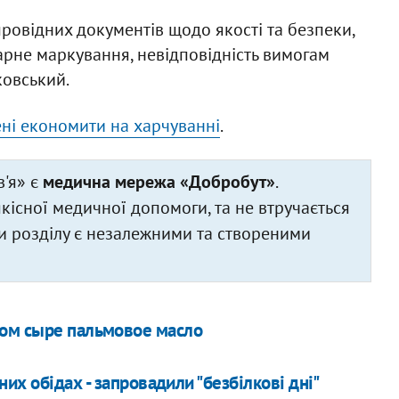
ровідних документів щодо якості та безпеки,
тарне маркування, невідповідність вимогам
ковський.
ені економити на харчуванні
.
'я» є
медична мережа «Добробут»
.
існої медичної допомоги, та не втручається
али розділу є незалежними та створеними
ком сыре пальмовое масло
их обідах - запровадили "безбілкові дні"