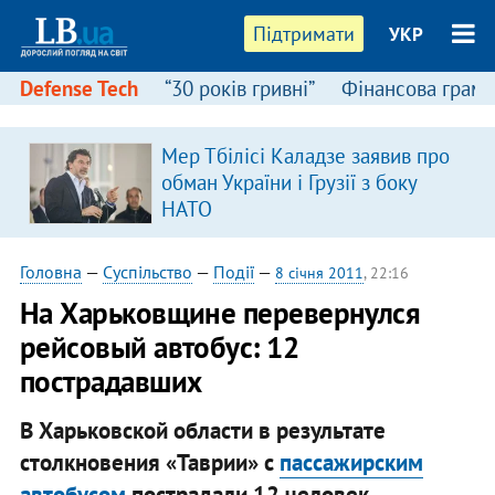
Підтримати
УКР
Defense Tech
“30 років гривні”
Фінансова грамо
Мер Тбілісі Каладзе заявив про
обман України і Грузії з боку
НАТО
Головна
—
Суспільство
—
Події
—
8 січня 2011
, 22:16
На Харьковщине перевернулся
рейсовый автобус: 12
пострадавших
В Харьковской области в результате
столкновения «Таврии» с
пассажирским
автобусом
пострадали 12 человек.​