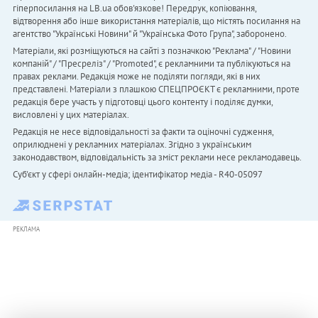
гіперпосилання на LB.ua обов'язкове! Передрук, копіювання,
відтворення або інше використання матеріалів, що містять посилання на
агентство "Українськi Новини" й "Українська Фото Група", заборонено.
Матеріали, які розміщуються на сайті з позначкою "Реклама" / "Новини
компаній" / "Пресреліз" / "Promoted", є рекламними та публікуються на
правах реклами. Редакція може не поділяти погляди, які в них
представлені. Матеріали з плашкою СПЕЦПРОЄКТ є рекламними, проте
редакція бере участь у підготовці цього контенту і поділяє думки,
висловлені у цих матеріалах.
Редакція не несе відповідальності за факти та оціночні судження,
оприлюднені у рекламних матеріалах. Згідно з українським
законодавством, відповідальність за зміст реклами несе рекламодавець.
Cуб'єкт у сфері онлайн-медіа; ідентифікатор медіа - R40-05097
РЕКЛАМА