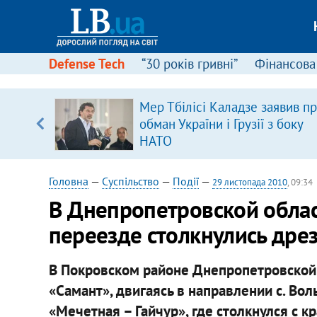
Defense Tech
“30 років гривні”
Фінансова
Мер Тбілісі Каладзе заявив п
обман України і Грузії з боку
вщині
НАТО
і –
ах
Головна
—
Суспільство
—
Події
—
29 листопада 2010
, 09:34
В Днепропетровской обла
переезде столкнулись дре
В Покровском районе Днепропетровской
«Самант», двигаясь в направлении с. В
«Мечетная – Гайчур», где столкнулся с кр