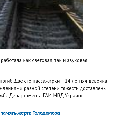
работала как световая, так и звуковая
погиб. Две его пассажирки – 14-летняя девочка
еждениями разной степени тяжести доставлены
ужбе Департамента ГАИ МВД Украины.
 память жертв Голодомора