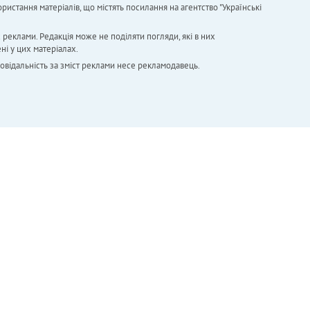
ристання матеріалів, що містять посилання на агентство "Українськi
х реклами. Редакція може не поділяти погляди, які в них
ні у цих матеріалах.
повідальність за зміст реклами несе рекламодавець.