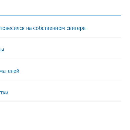
овесился на собственном свитере
сы
имателей
утки