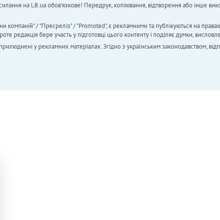
силання на LB.ua обов'язкове! Передрук, копіювання, відтворення або інше вико
ни компаній" / "Пресреліз" / "Promoted", є рекламними та публікуються на права
 редакція бере участь у підготовці цього контенту і поділяє думки, висловле
 оприлюднені у рекламних матеріалах. Згідно з українським законодавством, від