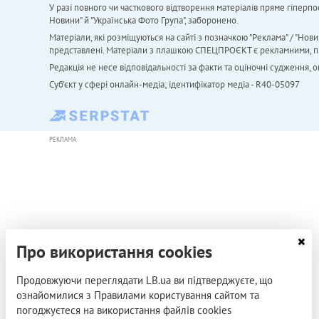
У разі повного чи часткового відтворення матеріалів пряме гіперпо
Новини" й "Українська Фото Група", заборонено.
Матеріали, які розміщуються на сайті з позначкою "Реклама" / "Нови
представлені. Матеріали з плашкою СПЕЦПРОЄКТ є рекламними, проте
Редакція не несе відповідальності за факти та оціночні судження,
Cуб'єкт у сфері онлайн-медіа; ідентифікатор медіа - R40-05097
РЕКЛАМА
Про використання cookies
Продовжуючи переглядати LB.ua ви підтверджуєте, що
ознайомилися з Правилами користування сайтом та
погоджуєтеся на використання файлів cookies