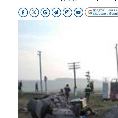
Додати LB.ua як
джерело в Googl