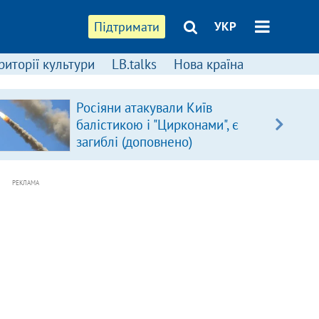
Підтримати
УКР
риторії культури
LB.talks
Нова країна
Росіяни атакували Київ
балістикою і "Цирконами", є
загиблі (доповнено)
РЕКЛАМА