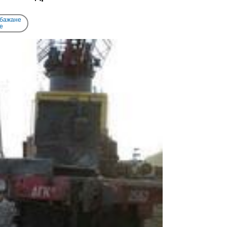
 бажане
e