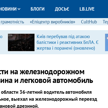
НОВИНИ
БЛОГИ
ДОСЬЄ
LB.LIVE
 грамотність
«Епіцентр виробників»
CultHub
Те
ро
Київ перебував під атакою
балістики і реактивних БпЛА. Є
жертва і поранені (оновлено)
сти на железнодорожном
зина и легковой автомобиль
 области 36-летний водитель автомобиля
ольное, выехал на железнодорожный переезд
ановой дрезиной.​