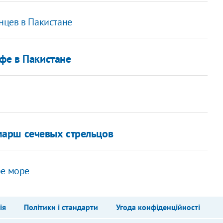
нцев в Пакистане
фе в Пакистане
арш сечевых стрельцов
ое море
ія
Політики і стандарти
Угода конфіденційності