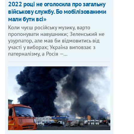
2022 році не оголосила про загальну
військову службу. Бо мобілізованими
мали бути всі»
Коли чуєш російську музику, варто
пропонувати навушники; Зеленський не
узурпатор, але мав би відмовитись від
участі у виборах; Україна виповзає з
патерналізму, а Росія —…