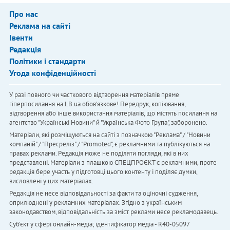
Про нас
Реклама на сайті
Івенти
Редакція
Політики і стандарти
Угода конфіденційності
У разі повного чи часткового відтворення матеріалів пряме
гіперпосилання на LB.ua обов'язкове! Передрук, копіювання,
відтворення або інше використання матеріалів, що містять посилання на
агентство "Українськi Новини" й "Українська Фото Група", заборонено.
Матеріали, які розміщуються на сайті з позначкою "Реклама" / "Новини
компаній" / "Пресреліз" / "Promoted", є рекламними та публікуються на
правах реклами. Редакція може не поділяти погляди, які в них
представлені. Матеріали з плашкою СПЕЦПРОЄКТ є рекламними, проте
редакція бере участь у підготовці цього контенту і поділяє думки,
висловлені у цих матеріалах.
Редакція не несе відповідальності за факти та оціночні судження,
оприлюднені у рекламних матеріалах. Згідно з українським
законодавством, відповідальність за зміст реклами несе рекламодавець.
Cуб'єкт у сфері онлайн-медіа; ідентифікатор медіа - R40-05097