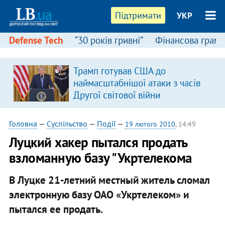
Підтримати
УКР
Defense Tech
“30 років гривні”
Фінансова грамо
Трамп готував США до
наймасштабнішої атаки з часів
Другої світової війни
Головна
—
Суспільство
—
Події
—
19 лютого 2010
, 14:49
Луцкий хакер пытался продать
взломанную базу "Укртелекома
В Луцке 21-летний местный житель сломал
электронную базу ОАО «Укртелеком» и
пытался ее продать.