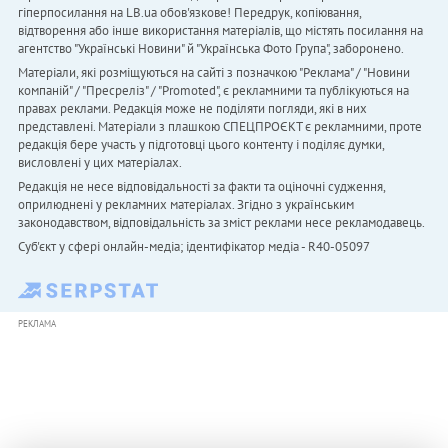
гіперпосилання на LB.ua обов'язкове! Передрук, копіювання,
відтворення або інше використання матеріалів, що містять посилання на
агентство "Українськi Новини" й "Українська Фото Група", заборонено.
Матеріали, які розміщуються на сайті з позначкою "Реклама" / "Новини
компаній" / "Пресреліз" / "Promoted", є рекламними та публікуються на
правах реклами. Редакція може не поділяти погляди, які в них
представлені. Матеріали з плашкою СПЕЦПРОЄКТ є рекламними, проте
редакція бере участь у підготовці цього контенту і поділяє думки,
висловлені у цих матеріалах.
Редакція не несе відповідальності за факти та оціночні судження,
оприлюднені у рекламних матеріалах. Згідно з українським
законодавством, відповідальність за зміст реклами несе рекламодавець.
Cуб'єкт у сфері онлайн-медіа; ідентифікатор медіа - R40-05097
РЕКЛАМА