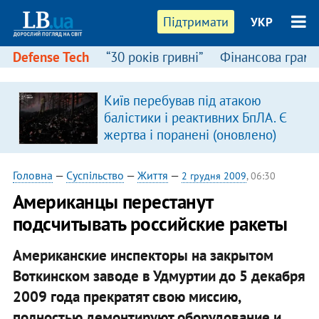
Підтримати
УКР
Defense Tech
“30 років гривні”
Фінансова грамо
Київ перебував під атакою
балістики і реактивних БпЛА. Є
жертва і поранені (оновлено)
Головна
—
Суспільство
—
Життя
—
2 грудня 2009
, 06:30
Американцы перестанут
подсчитывать российские ракеты
Американские инспекторы на закрытом
Воткинском заводе в Удмуртии до 5 декабря
2009 года прекратят свою миссию,
полностью демонтируют оборудование и