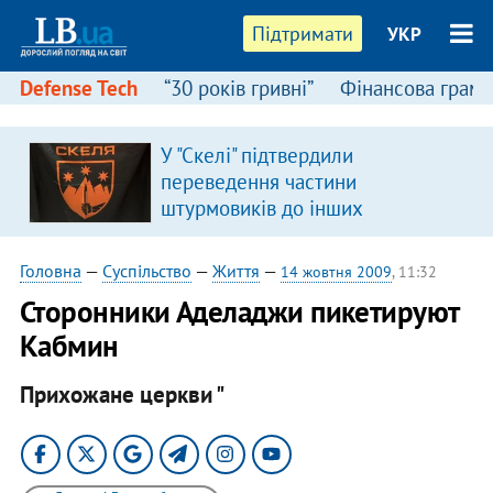
Підтримати
УКР
Defense Tech
“30 років гривні”
Фінансова грамо
У "Скелі" підтвердили
переведення частини
штурмовиків до інших
підрозділів
Головна
—
Суспільство
—
Життя
—
14 жовтня 2009
, 11:32
Сторонники Аделаджи пикетируют
Кабмин
Прихожане церкви "