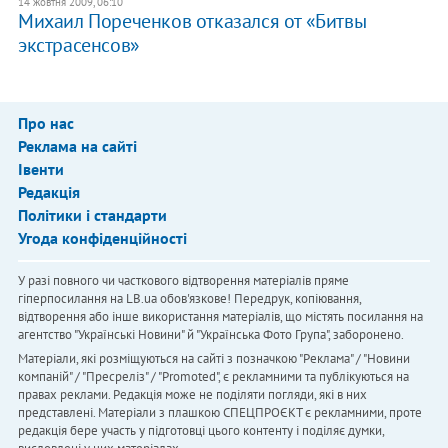
14 жовтня 2009, 06:10
Михаил Пореченков отказался от «Битвы
экстрасенсов»
Про нас
Реклама на сайті
Івенти
Редакція
Політики і стандарти
Угода конфіденційності
У разі повного чи часткового відтворення матеріалів пряме
гіперпосилання на LB.ua обов'язкове! Передрук, копіювання,
відтворення або інше використання матеріалів, що містять посилання на
агентство "Українськi Новини" й "Українська Фото Група", заборонено.
Матеріали, які розміщуються на сайті з позначкою "Реклама" / "Новини
компаній" / "Пресреліз" / "Promoted", є рекламними та публікуються на
правах реклами. Редакція може не поділяти погляди, які в них
представлені. Матеріали з плашкою СПЕЦПРОЄКТ є рекламними, проте
редакція бере участь у підготовці цього контенту і поділяє думки,