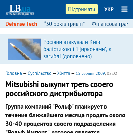
Підтримати
УКР
Defense Tech
“30 років гривні”
Фінансова грамо
Росіяни атакували Київ
балістикою і "Цирконами", є
загиблі (доповнено)
Головна
—
Суспільство
—
Життя
—
15 серпня 2009
, 02:02
Mitsubishi выкупит треть своего
российского дистрибьютора
Группа компаний "Рольф" планирует в
течение ближайшего месяца продать около
30-40 процентов своего подразделения
"Рольф Импорт", которое является