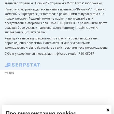
агентство "Українськi Новини" й "Українська Фото Група", заборонено.
Матеріали, які розміщуються на сайті з позначкою "Реклама" / "Новини
компаній" / "Пресреліз" / "Promoted", є рекламними та публікуються на
правах реклами. Редакція може не поділяти погляди, які в них
представлені. Матеріали з плашкою СПЕЦПРОЄКТ є рекламними, проте
редакція бере участь у підготовці цього контенту і поділяє думки,
висловлені у цих матеріалах.
Редакція не несе відповідальності за факти та оціночні судження,
оприлюднені у рекламних матеріалах. Згідно з українським
законодавством, відповідальність за зміст реклами несе рекламодавець.
Cуб'єкт у сфері онлайн-медіа; ідентифікатор медіа - R40-05097
РЕКЛАМА
Про використання cookies