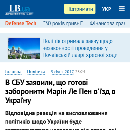
Підтримати
УКР
Defense Tech
“30 років гривні”
Фінансова грамо
Поліція отримала заяву щодо
незаконності проведення у
Почаївській лаврі хресної ходи
Головна
—
Політика
—
3 січня 2017
, 23:24
В СБУ заявили, що готові
заборонити Марін Ле Пен в'їзд в
Україну
Відповідна реакція на висловлювання
політиків щодо України буде
застосовуватися незалежно від посад, які