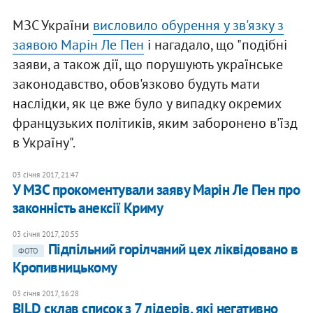
МЗС України
висловило обурення у зв'язку з
заявою Марін Ле Пен
і нагадало, що "подібні
заяви, а також дії, що порушують українське
законодавство, обов'язково будуть мати
наслідки, як це вже було у випадку окремих
французьких політиків, яким заборонено в'їзд
в Україну".
03 січня 2017, 21:47
У МЗС прокоментували заяву Марін Ле Пен про
законність анексії Криму
03 січня 2017, 20:55
Підпільний горілчаний цех ліквідовано в
ФОТО
Кропивницькому
03 січня 2017, 16:28
BILD склав список з 7 лідерів, які негативно