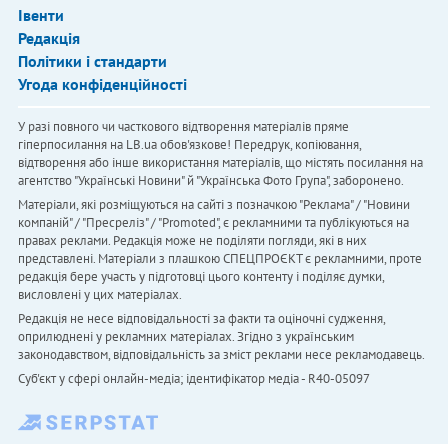
Івенти
Редакція
Політики і стандарти
Угода конфіденційності
У разі повного чи часткового відтворення матеріалів пряме
гіперпосилання на LB.ua обов'язкове! Передрук, копіювання,
відтворення або інше використання матеріалів, що містять посилання на
агентство "Українськi Новини" й "Українська Фото Група", заборонено.
Матеріали, які розміщуються на сайті з позначкою "Реклама" / "Новини
компаній" / "Пресреліз" / "Promoted", є рекламними та публікуються на
правах реклами. Редакція може не поділяти погляди, які в них
представлені. Матеріали з плашкою СПЕЦПРОЄКТ є рекламними, проте
редакція бере участь у підготовці цього контенту і поділяє думки,
висловлені у цих матеріалах.
Редакція не несе відповідальності за факти та оціночні судження,
оприлюднені у рекламних матеріалах. Згідно з українським
законодавством, відповідальність за зміст реклами несе рекламодавець.
Cуб'єкт у сфері онлайн-медіа; ідентифікатор медіа - R40-05097