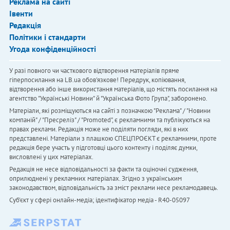
Реклама на сайті
Івенти
Редакція
Політики і стандарти
Угода конфіденційності
У разі повного чи часткового відтворення матеріалів пряме
гіперпосилання на LB.ua обов'язкове! Передрук, копіювання,
відтворення або інше використання матеріалів, що містять посилання на
агентство "Українськi Новини" й "Українська Фото Група", заборонено.
Матеріали, які розміщуються на сайті з позначкою "Реклама" / "Новини
компаній" / "Пресреліз" / "Promoted", є рекламними та публікуються на
правах реклами. Редакція може не поділяти погляди, які в них
представлені. Матеріали з плашкою СПЕЦПРОЄКТ є рекламними, проте
редакція бере участь у підготовці цього контенту і поділяє думки,
висловлені у цих матеріалах.
Редакція не несе відповідальності за факти та оціночні судження,
оприлюднені у рекламних матеріалах. Згідно з українським
законодавством, відповідальність за зміст реклами несе рекламодавець.
Cуб'єкт у сфері онлайн-медіа; ідентифікатор медіа - R40-05097