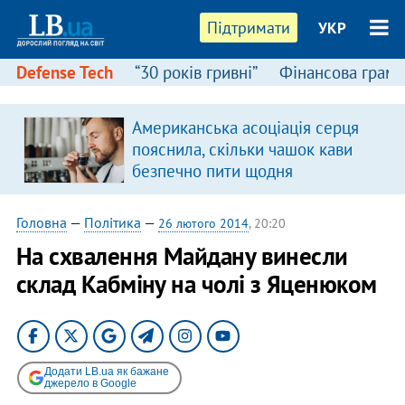
Підтримати
УКР
Defense Tech
“30 років гривні”
Фінансова грамо
Американська асоціація серця
пояснила, скільки чашок кави
безпечно пити щодня
Головна
—
Політика
—
26 лютого 2014
, 20:20
На схвалення Майдану винесли
склад Кабміну на чолі з Яценюком
Додати LB.ua як бажане
джерело в Google