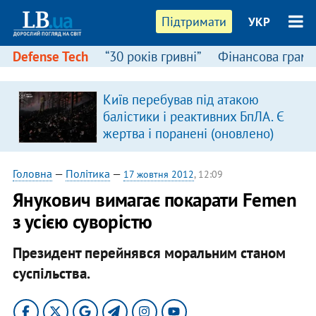
Підтримати
УКР
Defense Tech
“30 років гривні”
Фінансова грамо
Київ перебував під атакою
балістики і реактивних БпЛА. Є
жертва і поранені (оновлено)
Головна
—
Політика
—
17 жовтня 2012
, 12:09
Янукович вимагає покарати Femen
з усією суворістю
Президент перейнявся моральним станом
суспільства.