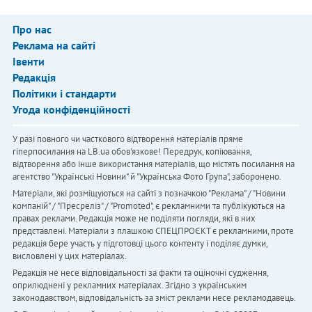
Про нас
Реклама на сайті
Івенти
Редакція
Політики і стандарти
Угода конфіденційності
У разі повного чи часткового відтворення матеріалів пряме
гіперпосилання на LB.ua обов'язкове! Передрук, копіювання,
відтворення або інше використання матеріалів, що містять посилання на
агентство "Українськi Новини" й "Українська Фото Група", заборонено.
Матеріали, які розміщуються на сайті з позначкою "Реклама" / "Новини
компаній" / "Пресреліз" / "Promoted", є рекламними та публікуються на
правах реклами. Редакція може не поділяти погляди, які в них
представлені. Матеріали з плашкою СПЕЦПРОЄКТ є рекламними, проте
редакція бере участь у підготовці цього контенту і поділяє думки,
висловлені у цих матеріалах.
Редакція не несе відповідальності за факти та оціночні судження,
оприлюднені у рекламних матеріалах. Згідно з українським
законодавством, відповідальність за зміст реклами несе рекламодавець.