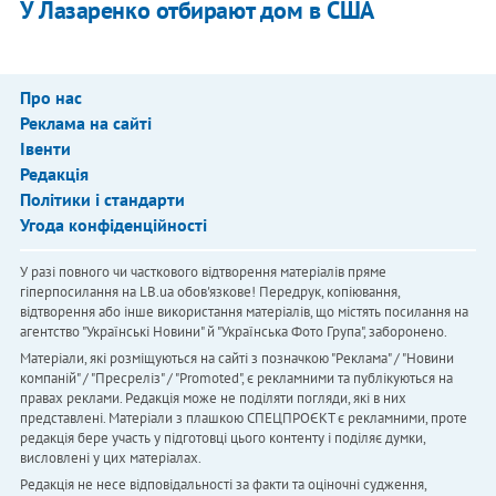
У Лазаренко отбирают дом в США
Про нас
Реклама на сайті
Івенти
Редакція
Політики і стандарти
Угода конфіденційності
У разі повного чи часткового відтворення матеріалів пряме
гіперпосилання на LB.ua обов'язкове! Передрук, копіювання,
відтворення або інше використання матеріалів, що містять посилання на
агентство "Українськi Новини" й "Українська Фото Група", заборонено.
Матеріали, які розміщуються на сайті з позначкою "Реклама" / "Новини
компаній" / "Пресреліз" / "Promoted", є рекламними та публікуються на
правах реклами. Редакція може не поділяти погляди, які в них
представлені. Матеріали з плашкою СПЕЦПРОЄКТ є рекламними, проте
редакція бере участь у підготовці цього контенту і поділяє думки,
висловлені у цих матеріалах.
Редакція не несе відповідальності за факти та оціночні судження,