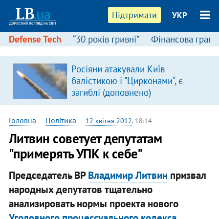
Підтримати
УКР
Defense Tech
“30 років гривні”
Фінансова грамо
Росіяни атакували Київ
балістикою і "Цирконами", є
загиблі (доповнено)
Головна
—
Політика
—
12 квітня 2012
, 18:14
Литвин советует депутатам
"примерять УПК к себе"
Председатель ВР
Владимир Литвин
призвал
народных депутатов тщательно
анализировать нормы проекта нового
Уголовного процессуального кодекса
,