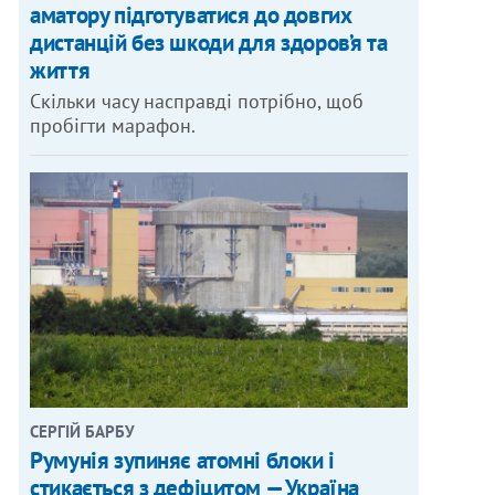
аматору підготуватися до довгих
дистанцій без шкоди для здоров’я та
життя
Скільки часу насправді потрібно, щоб
пробігти марафон.
СЕРГІЙ БАРБУ
Румунія зупиняє атомні блоки і
стикається з дефіцитом — Україна