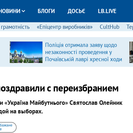
НОВИНИ
БЛОГИ
ДОСЬЄ
LB.LIVE
 грамотність
«Епіцентр виробників»
CultHub
Те
Поліція отримала заяву щодо
незаконності проведення у
Почаївській лаврі хресної ходи
поздравили с переизбранием
ии «Україна Майбутнього» Святослав Олейник
дой на выборах.
 бажане
e