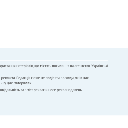
ристання матеріалів, що містять посилання на агентство "Українськi
х реклами. Редакція може не поділяти погляди, які в них
ні у цих матеріалах.
повідальність за зміст реклами несе рекламодавець.