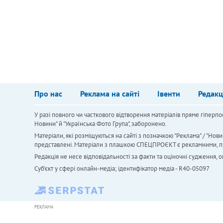
Про нас
Реклама на сайті
Івенти
Редакц
У разі повного чи часткового відтворення матеріалів пряме гіперпо
Новини" й "Українська Фото Група", заборонено.
Матеріали, які розміщуються на сайті з позначкою "Реклама" / "Нови
представлені. Матеріали з плашкою СПЕЦПРОЄКТ є рекламними, проте
Редакція не несе відповідальності за факти та оціночні судження,
Cуб'єкт у сфері онлайн-медіа; ідентифікатор медіа - R40-05097
РЕКЛАМА