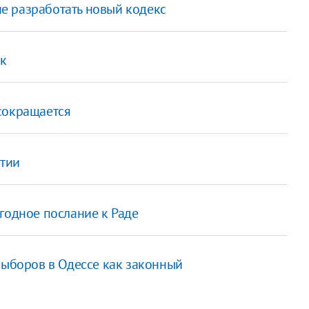
е разработать новый кодекс
к
сокращается
тии
годное послание к Раде
выборов в Одессе как законный