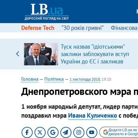
Defense Tech
“30 років гривні”
Фінансова
Туск назвав "ідіотськими"
, є
заклики заблокувати вступ
України до ЄС і закликав
припинити антиукраїнську
риторику
Головна
—
Політика
—
1 листопада 2010
, 19:10
Днепропетровского мэра 
1 ноября народный депутат, лидер парт
поздравил мэра
Ивана Куличенко
с побе
Додати LB.ua як
джерело в Googl