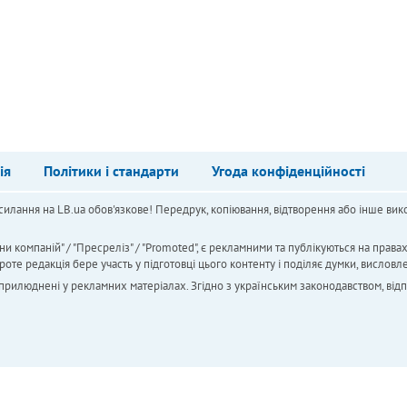
ія
Політики і стандарти
Угода конфіденційності
силання на LB.ua обов'язкове! Передрук, копіювання, відтворення або інше вико
ни компаній" / "Пресреліз" / "Promoted", є рекламними та публікуються на права
 редакція бере участь у підготовці цього контенту і поділяє думки, висловле
 оприлюднені у рекламних матеріалах. Згідно з українським законодавством, від