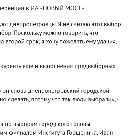
нференции в ИА «НОВЫЙ МОСТ».
суют днепропетровцы. Я не считаю этот выбор
бор. Поскольку можно говорить, что
второй срок, я хочу пожелать ему удачи», -
нкуренту еще и выполнения предвыборных
о он снова днепропетровский городской
но сделать, потому что так люди выбрали», -
ла по выборам городского головы,
им филиалом Института Горшенина, Иван