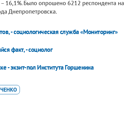
 – 16,1%. Было опрошено 6212 респондента на
ода Днепропетровска.
ов, - социологическая служба «Мониторинг»
ся факт, - социолог
е - экзит-пол Института Горшенина
ИЧЕНКО