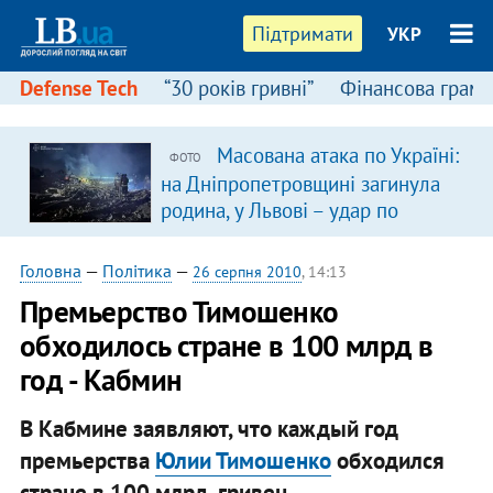
Підтримати
УКР
Defense Tech
“30 років гривні”
Фінансова грамо
Масована атака по Україні:
ФОТО
на Дніпропетровщині загинула
родина, у Львові – удар по
багатоповерхівках
(доповнюється)
Головна
—
Політика
—
26 серпня 2010
, 14:13
Премьерство Тимошенко
обходилось стране в 100 млрд в
год - Кабмин
В Кабмине заявляют, что каждый год
премьерства
Юлии Тимошенко
обходился
стране в 100 млрд. гривен.