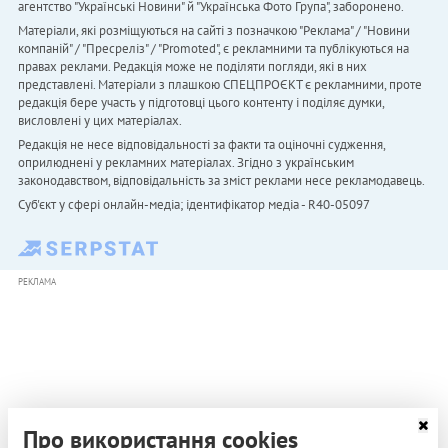
агентство "Українськi Новини" й "Українська Фото Група", заборонено.
Матеріали, які розміщуються на сайті з позначкою "Реклама" / "Новини
компаній" / "Пресреліз" / "Promoted", є рекламними та публікуються на
правах реклами. Редакція може не поділяти погляди, які в них
представлені. Матеріали з плашкою СПЕЦПРОЄКТ є рекламними, проте
редакція бере участь у підготовці цього контенту і поділяє думки,
висловлені у цих матеріалах.
Редакція не несе відповідальності за факти та оціночні судження,
оприлюднені у рекламних матеріалах. Згідно з українським
законодавством, відповідальність за зміст реклами несе рекламодавець.
Cуб'єкт у сфері онлайн-медіа; ідентифікатор медіа - R40-05097
РЕКЛАМА
Про використання cookies