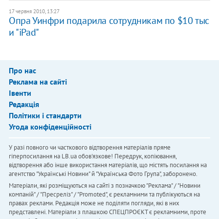
17 червня 2010, 13:27
Опра Уинфри подарила сотрудникам по $10 тыс
и "iPad"
Про нас
Реклама на сайті
Івенти
Редакція
Політики і стандарти
Угода конфіденційності
У разі повного чи часткового відтворення матеріалів пряме
гіперпосилання на LB.ua обов'язкове! Передрук, копіювання,
відтворення або інше використання матеріалів, що містять посилання на
агентство "Українськi Новини" й "Українська Фото Група", заборонено.
Матеріали, які розміщуються на сайті з позначкою "Реклама" / "Новини
компаній" / "Пресреліз" / "Promoted", є рекламними та публікуються на
правах реклами. Редакція може не поділяти погляди, які в них
представлені. Матеріали з плашкою СПЕЦПРОЄКТ є рекламними, проте