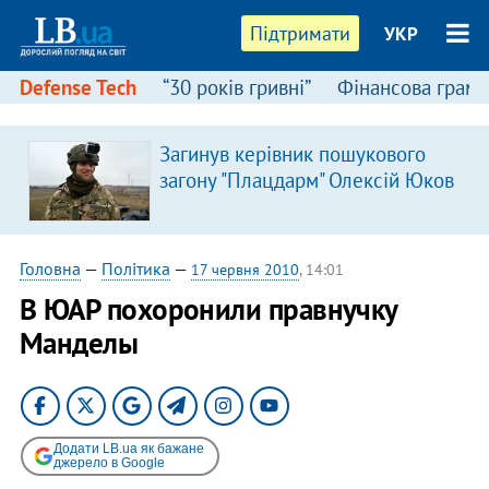
Підтримати
УКР
Defense Tech
“30 років гривні”
Фінансова грамо
Загинув керівник пошукового
загону "Плацдарм" Олексій Юков
Головна
—
Політика
—
17 червня 2010
, 14:01
В ЮАР похоронили правнучку
Манделы
Додати LB.ua як бажане
джерело в Google