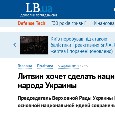
Defense Tech
“30 років гривні”
Фінансова
щодо
Київ перебував під атакою
 у
балістики і реактивних БпЛА. 
ої ходи
жертва і поранені (оновлено)
Головна
—
Політика
—
5 червня 2010
, 17:15
Литвин хочет сделать нац
народа Украины
Председатель Верховной Рады Украины 
основной национальной идеей сохранени