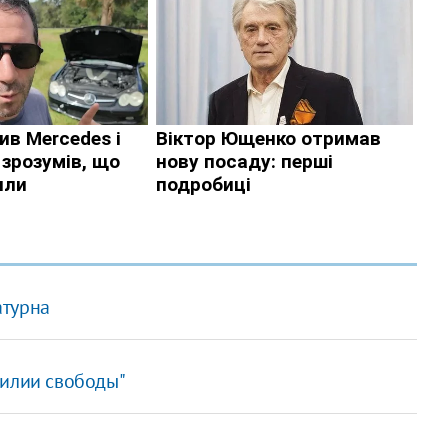
атурна
тилии свободы"