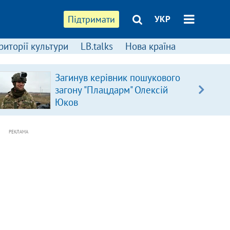
Підтримати
УКР
риторії культури
LB.talks
Нова країна
Загинув керівник пошукового
загону "Плацдарм" Олексій
Юков
РЕКЛАМА