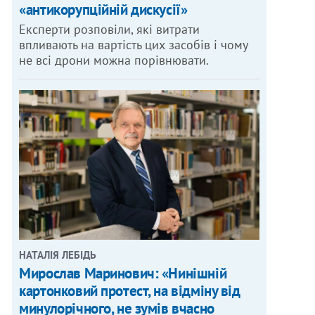
«антикорупційній дискусії»
Експерти розповіли, які витрати
впливають на вартість цих засобів і чому
не всі дрони можна порівнювати.
НАТАЛІЯ ЛЕБІДЬ
Мирослав Маринович: «Нинішній
картонковий протест, на відміну від
минулорічного, не зумів вчасно