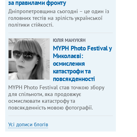
за правилами фронту
Дніпропетровщина сьогодні – це один із
головних тестів на зрілість української
політики стійкості.
ЮЛІЯ МАНУКЯН
MYPH Photo Festival у
Миколаєві:
осмислення
катастрофи та
повсякденності
MYPH Photo Festival став точкою збору
для спільноти, яка продовжує
осмислювати катастрофу та
повсякденність мовою фотографії.
Усі дописи блогів