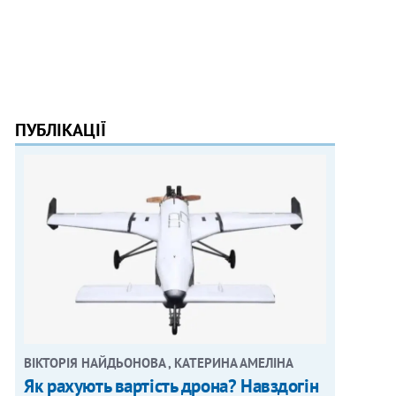
ПУБЛІКАЦІЇ
ВІКТОРІЯ НАЙДЬОНОВА , КАТЕРИНА АМЕЛІНА
Як рахують вартість дрона? Навздогін