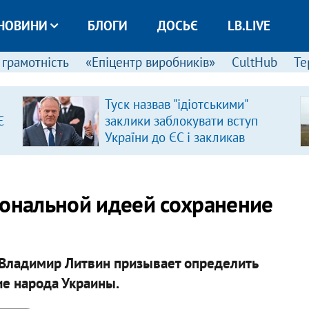
НОВИНИ
БЛОГИ
ДОСЬЄ
LB.LIVE
 грамотність
«Епіцентр виробників»
CultHub
Те
Туск назвав "ідіотськими"
Є
заклики заблокувати вступ
України до ЄС і закликав
припинити антиукраїнську
риторику
иональной идеей сохранение
Владимир Литвин призывает определить
е народа Украины.