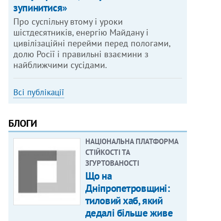
зупинитися»
Про суспільну втому і уроки
шістдесятників, енергію Майдану і
цивілізаційні перейми перед пологами,
долю Росії і правильні взаємини з
найближчими сусідами.
Всі публікації
БЛОГИ
НАЦІОНАЛЬНА ПЛАТФОРМА
СТІЙКОСТІ ТА
ЗГУРТОВАНОСТІ
Що на
Дніпропетровщині:
тиловий хаб, який
дедалі більше живе