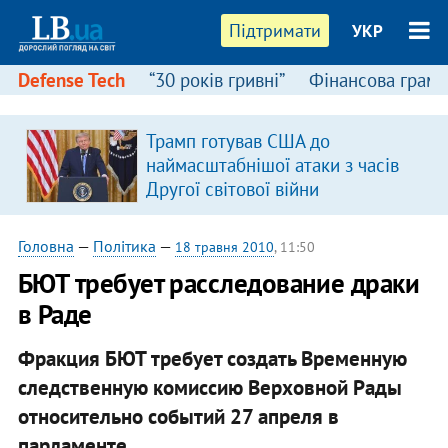
Підтримати
УКР
Defense Tech
“30 років гривні”
Фінансова грамо
:
Трамп готував США до
наймасштабнішої атаки з часів
Другої світової війни
Головна
—
Політика
—
18 травня 2010
, 11:50
БЮТ требует расследование драки
в Раде
Фракция БЮТ требует создать Временную
следственную комиссию Верховной Рады
относительно событий 27 апреля в
парламенте.