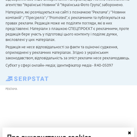
агентство "Українськi Новини" й "Українська Фото Група", заборонено.
Матеріали, які розміщуються на сайті з позначкою "Реклама" / "Новини
компаній" / "Пресреліз" / "Promoted", є рекламними та публікуються на
правах реклами. Редакція може не поділяти погляди, які в них
представлені. Матеріали з плашкою СПЕЦПРОЄКТ є рекламними, проте
редакція бере участь у підготовці цього контенту і поділяє думки,
висловлені у цих матеріалах.
Редакція не несе відповідальності за факти та оціночні судження,
оприлюднені у рекламних матеріалах. Згідно з українським
законодавством, відповідальність за зміст реклами несе рекламодавець.
Cуб'єкт у сфері онлайн-медіа; ідентифікатор медіа - R40-05097
РЕКЛАМА