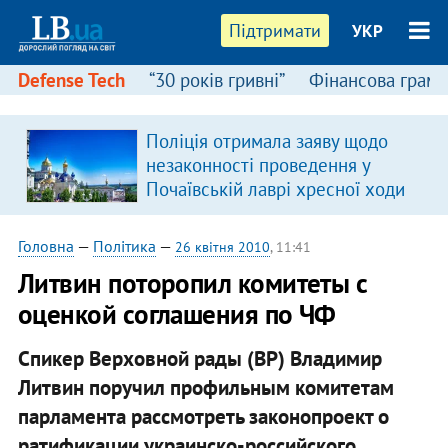
Підтримати
УКР
Defense Tech
“30 років гривні”
Фінансова грамо
Поліція отримала заяву щодо
незаконності проведення у
Почаївській лаврі хресної ходи
Головна
—
Політика
—
26 квітня 2010
, 11:41
Литвин поторопил комитеты с
оценкой соглашения по ЧФ
Спикер Верховной рады (ВР) Владимир
Литвин поручил профильным комитетам
парламента рассмотреть законопроект о
ратификации украинско-российского