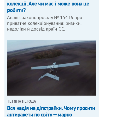
колекції. Але чи має і може вона це
робити?
Аналіз законопроєкту № 15436 про
приватне колекціонування: ризики,
недоліки й досвід країн ЄС.
ТЕТЯНА НЕГОДА
Вся надія на діпстрайки. Чому просити
антиракети по світу — марно