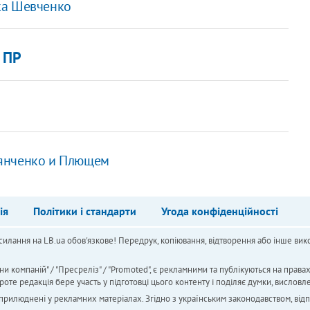
ка Шевченко
 ПР
ьянченко и Плющем
ія
Політики і стандарти
Угода конфіденційності
силання на LB.ua обов'язкове! Передрук, копіювання, відтворення або інше вико
ни компаній" / "Пресреліз" / "Promoted", є рекламними та публікуються на права
 редакція бере участь у підготовці цього контенту і поділяє думки, висловле
 оприлюднені у рекламних матеріалах. Згідно з українським законодавством, від