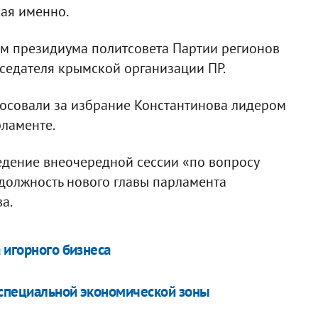
кая именно.
м президиума политсовета Партии регионов
едателя крымской организации ПР.
лосовали за избрание Константинова лидером
ламенте.
дение внеочередной сессии «по вопросу
должность нового главы парламента
а.
 игорного бизнеса
 специальной экономической зоны