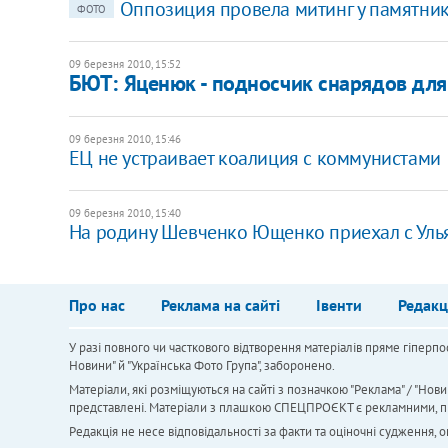
Оппозиция провела митинг у памятни
ФОТО
09 березня 2010, 15:52
БЮТ: Яценюк - подносчик снарядов для
09 березня 2010, 15:46
ЕЦ не устраивает коалиция с коммунистами
09 березня 2010, 15:40
На родину Шевченко Ющенко приехал с Ул
Про нас
Реклама на сайті
Івенти
Редакц
У разі повного чи часткового відтворення матеріалів пряме гіперпо
Новини" й "Українська Фото Група", заборонено.
Матеріали, які розміщуються на сайті з позначкою "Реклама" / "Нови
представлені. Матеріали з плашкою СПЕЦПРОЄКТ є рекламними, проте
Редакція не несе відповідальності за факти та оціночні судження,