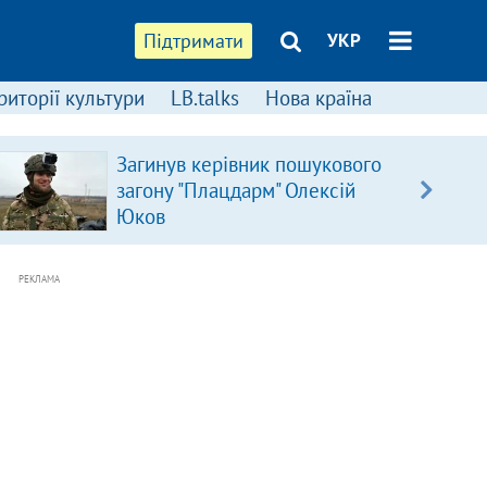
Підтримати
УКР
риторії культури
LB.talks
Нова країна
Загинув керівник пошукового
загону "Плацдарм" Олексій
Юков
РЕКЛАМА