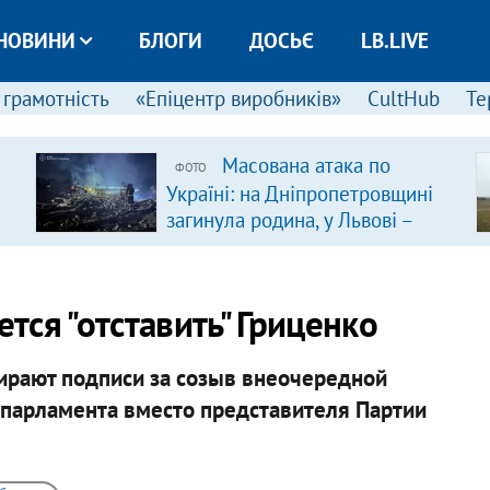
НОВИНИ
БЛОГИ
ДОСЬЄ
LB.LIVE
 грамотність
«Епіцентр виробників»
CultHub
Те
Масована атака по
ФОТО
Україні: на Дніпропетровщині
загинула родина, у Львові –
удар по багатоповерхівках
(доповнюється)
ся "отставить" Гриценко
ирают подписи за созыв внеочередной
а парламента вместо представителя Партии