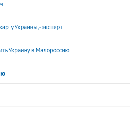
ам
арту Украины, - эксперт
ить Украину в Малороссию
ию