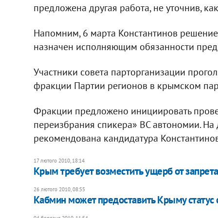
предложена другая работа, не уточнив, ка
Напомним, 6 марта Константинов решение
назначен исполняющим обязанности предс
Участники совета парторганизации прого
фракции Партии регионов в крымском пар
Фракции предложено инициировать прове
переизбрания спикера» ВС автономии. На 
рекомендована кандидатура Константинов
17 лютого 2010, 18:14
Крым требует возместить ущерб от запрета
26 лютого 2010, 08:55
Кабмин может предоставить Крыму статус
04 березня 2010, 11:54