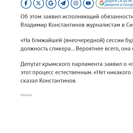
Додати LB.ua як
джерело в Googl
Об этом заявил исполняющий обязанности
Владимир Константинов журналистам в С
«На ближайшей (внеочередной) сессии бу
должность спикера... Вероятнее всего, она 
Депутат крымского парламента заявил о «
этот процесс естественным. «Нет никакого 
сказал Константинов.
РЕКЛАМА