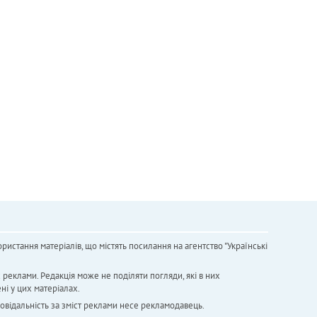
ристання матеріалів, що містять посилання на агентство "Українськi
х реклами. Редакція може не поділяти погляди, які в них
ні у цих матеріалах.
повідальність за зміст реклами несе рекламодавець.