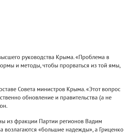
высшего руководства Крыма. «Проблема в
ормы и методы, чтобы прорваться из той ямы,
оставе Совета министров Крыма. «Этот вопрос
ественно обновление и правительства (а не
он.
ины из фракции Партии регионов Вадим
ва возлагаются «большие надежды», а Гриценко