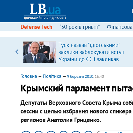
Defense Tech
“30 років гривні”
Фінансова
серця
Туск назвав "ідіотськими"
 кави
заклики заблокувати вступ
України до ЄС і закликав
припинити антиукраїнську
риторику
Головна
—
Політика
—
9 березня 2010
, 16:40
Крымский парламент пытает
Депутаты Верховного Совета Крыма соб
сессии с целью избрания нового спикер
регионов Анатолия Гриценко.