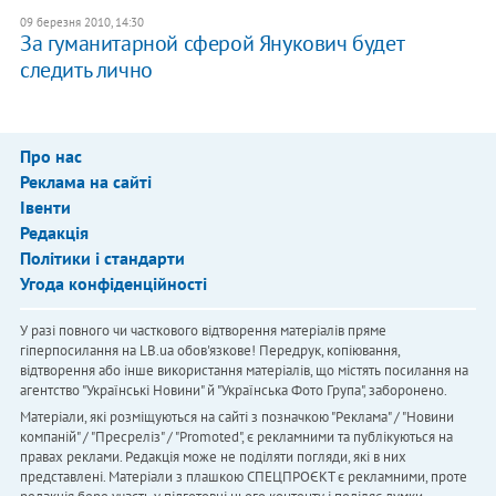
09 березня 2010, 14:30
За гуманитарной сферой Янукович будет
следить лично
Про нас
Реклама на сайті
Івенти
Редакція
Політики і стандарти
Угода конфіденційності
У разі повного чи часткового відтворення матеріалів пряме
гіперпосилання на LB.ua обов'язкове! Передрук, копіювання,
відтворення або інше використання матеріалів, що містять посилання на
агентство "Українськi Новини" й "Українська Фото Група", заборонено.
Матеріали, які розміщуються на сайті з позначкою "Реклама" / "Новини
компаній" / "Пресреліз" / "Promoted", є рекламними та публікуються на
правах реклами. Редакція може не поділяти погляди, які в них
представлені. Матеріали з плашкою СПЕЦПРОЄКТ є рекламними, проте