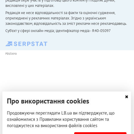
редакція бере участь у підготовці цього контенту і поділяє думки,
висловлені у цих матеріалах.
Редакція не несе відповідальності за факти та оціночні судження,
оприлюднені у рекламних матеріалах. Згідно з українським
законодавством, відповідальність за зміст реклами несе рекламодавець.
Cуб'єкт у сфері онлайн-медіа; ідентифікатор медіа - R40-05097
РЕКЛАМА
Про використання cookies
Продовжуючи переглядати LB.ua ви підтверджуєте, що
ознайомилися з Правилами користування сайтом та
погоджуєтеся на використання файлів cookies