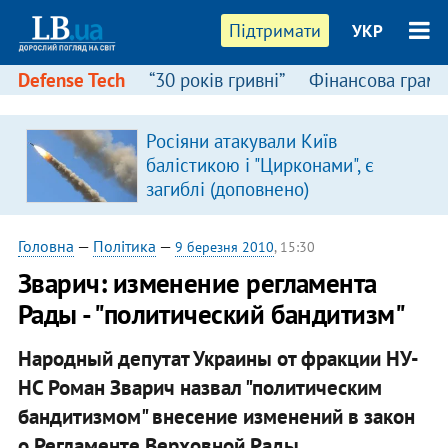
Підтримати
УКР
Defense Tech
“30 років гривні”
Фінансова грамо
Росіяни атакували Київ
балістикою і "Цирконами", є
загиблі (доповнено)
Головна
—
Політика
—
9 березня 2010
, 15:30
Зварич: изменение регламента
Рады - "политический бандитизм"
Народный депутат Украины от фракции НУ-
НС Роман Зварич назвал "политическим
бандитизмом" внесение изменений в закон
о Регламенте Верховной Рады.