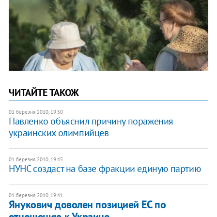
ЧИТАЙТЕ ТАКОЖ
01 березня 2010, 19:50
Павленко объяснил причину поражения
украинских олимпийцев
01 березня 2010, 19:45
НУНС создаст на базе фракции единую партию
01 березня 2010, 19:41
Янукович доволен позицией ЕС по
отношению к Украине