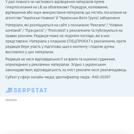
У разі повного чи часткового відтворення матеріалів пряме
гіперпосилання на LB.ua обов'язкове! Передрук, копіювання,
відтворення або інше використання матеріалів, що містять посилання на
агентство "Українськi Новини" й "Українська Фото Група", заборонено.
Матеріали, які розміщуються на сайті з позначкою "Реклама" / "Новини
компаній" / "Пресреліз" / "Promoted", є рекламними та публікуються на
правах реклами. Редакція може не поділяти погляди, які в них
представлені. Матеріали з плашкою СПЕЦПРОЄКТ є рекламними, проте
редакція бере участь у підготовці цього контенту і поділяє думки,
висловлені у цих матеріалах.
Редакція не несе відповідальності за факти та оціночні судження,
оприлюднені у рекламних матеріалах. Згідно з українським
законодавством, відповідальність за зміст реклами несе рекламодавець.
Cуб'єкт у сфері онлайн-медіа; ідентифікатор медіа - R40-05097
РЕКЛАМА