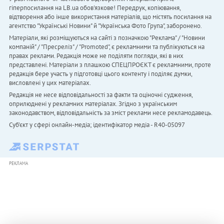
гіперпосилання на LB.ua обов'язкове! Передрук, копіювання,
відтворення або інше використання матеріалів, що містять посилання на
агентство "Українськi Новини" й "Українська Фото Група", заборонено.
Матеріали, які розміщуються на сайті з позначкою "Реклама" / "Новини
компаній" / "Пресреліз" / "Promoted", є рекламними та публікуються на
правах реклами. Редакція може не поділяти погляди, які в них
представлені. Матеріали з плашкою СПЕЦПРОЄКТ є рекламними, проте
редакція бере участь у підготовці цього контенту і поділяє думки,
висловлені у цих матеріалах.
Редакція не несе відповідальності за факти та оціночні судження,
оприлюднені у рекламних матеріалах. Згідно з українським
законодавством, відповідальність за зміст реклами несе рекламодавець.
Cуб'єкт у сфері онлайн-медіа; ідентифікатор медіа - R40-05097
РЕКЛАМА