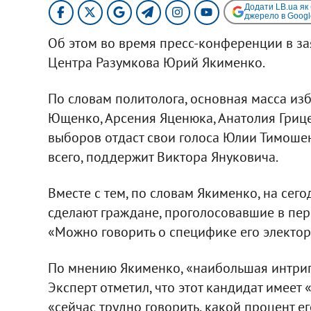
Додати LB.ua як
джерело в Googl
Об этом во время пресс-конференции в з
Центра Разумкова Юрий Якименко.
По словам политолога, основная масса из
Ющенко, Арсения Яценюка, Анатолия Грице
выборов отдаст свои голоса Юлии Тимошен
всего, поддержит Виктора Януковича.
Вместе с тем, по словам Якименко, на сег
сделают граждане, проголосовавшие в пер
«Можно говорить о специфике его электорат
По мнению Якименко, «наибольшая интрига 
Эксперт отметил, что этот кандидат имеет
«сейчас трудно говорить, какой процент е