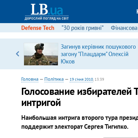
Defense Tech
“30 років гривні”
Фінансова
Загинув керівник пошукового
 часів
загону "Плацдарм" Олексій
Юков
Головна
—
Політика
—
19 січня 2010
, 13:39
Голосование избирателей 
интригой
Наибольшая интрига второго тура презид
поддержит электорат Сергея Тигипко.