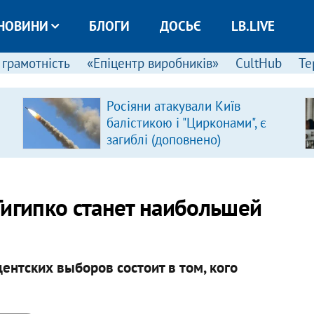
НОВИНИ
БЛОГИ
ДОСЬЄ
LB.LIVE
 грамотність
«Епіцентр виробників»
CultHub
Те
Росіяни атакували Київ
балістикою і "Цирконами", є
загиблі (доповнено)
Тигипко станет наибольшей
ентских выборов состоит в том, кого