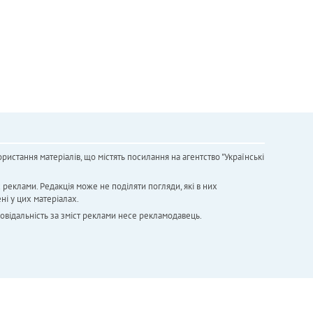
ристання матеріалів, що містять посилання на агентство "Українськi
х реклами. Редакція може не поділяти погляди, які в них
ні у цих матеріалах.
повідальність за зміст реклами несе рекламодавець.