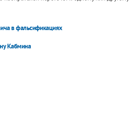
вича в фальсификациях
ину Кабмина