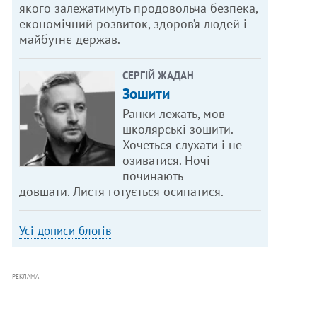
якого залежатимуть продовольча безпека,
економічний розвиток, здоров’я людей і
майбутнє держав.
СЕРГІЙ ЖАДАН
Зошити
Ранки лежать, мов
школярські зошити.
Хочеться слухати і не
озиватися. Ночі
починають
довшати. Листя готується осипатися.
Усі дописи блогів
РЕКЛАМА