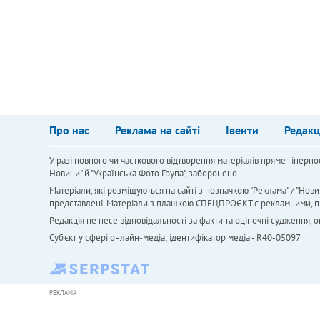
Про нас
Реклама на сайті
Івенти
Редакц
У разі повного чи часткового відтворення матеріалів пряме гіперпо
Новини" й "Українська Фото Група", заборонено.
Матеріали, які розміщуються на сайті з позначкою "Реклама" / "Нови
представлені. Матеріали з плашкою СПЕЦПРОЄКТ є рекламними, проте
Редакція не несе відповідальності за факти та оціночні судження,
Cуб'єкт у сфері онлайн-медіа; ідентифікатор медіа - R40-05097
РЕКЛАМА