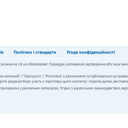
ія
Політики і стандарти
Угода конфіденційності
силання на LB.ua обов'язкове! Передрук, копіювання, відтворення або інше вико
ни компаній" / "Пресреліз" / "Promoted", є рекламними та публікуються на права
 редакція бере участь у підготовці цього контенту і поділяє думки, висловле
 оприлюднені у рекламних матеріалах. Згідно з українським законодавством, від