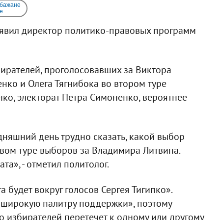
 бажане
e
аявил директор политико-правовых программ
бирателей, проголосовавших за Виктора
нко и Олега Тягнибока во втором туре
ко, электорат Петра Симоненко, вероятнее
одняшний день трудно сказать, какой выбор
вом туре выборов за Владимира Литвина.
а», - отметил политолог.
будет вокруг голосов Сергея Тигипко».
 «широкую палитру поддержки», поэтому
го избирателей перетечет к одному или другому