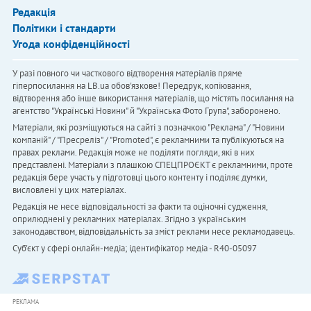
Редакція
Політики і стандарти
Угода конфіденційності
У разі повного чи часткового відтворення матеріалів пряме
гіперпосилання на LB.ua обов'язкове! Передрук, копіювання,
відтворення або інше використання матеріалів, що містять посилання на
агентство "Українськi Новини" й "Українська Фото Група", заборонено.
Матеріали, які розміщуються на сайті з позначкою "Реклама" / "Новини
компаній" / "Пресреліз" / "Promoted", є рекламними та публікуються на
правах реклами. Редакція може не поділяти погляди, які в них
представлені. Матеріали з плашкою СПЕЦПРОЄКТ є рекламними, проте
редакція бере участь у підготовці цього контенту і поділяє думки,
висловлені у цих матеріалах.
Редакція не несе відповідальності за факти та оціночні судження,
оприлюднені у рекламних матеріалах. Згідно з українським
законодавством, відповідальність за зміст реклами несе рекламодавець.
Cуб'єкт у сфері онлайн-медіа; ідентифікатор медіа - R40-05097
РЕКЛАМА