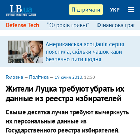
Підтримати
УКР
Defense Tech
“30 років гривні”
Фінансова грамо
Американська асоціація серця
пояснила, скільки чашок кави
безпечно пити щодня
Головна
—
Політика
—
19 січня 2010
, 12:50
Жители Луцка требуют убрать их
данные из реестра избирателей
Свыше десятка лучан требуют вычеркнуть
их персональные данные из
Государственного реестра избирателей.