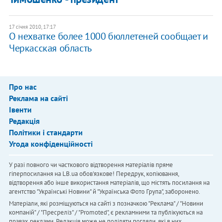
17 січня 2010, 17:17
О нехватке более 1000 бюллетеней сообщает и
Черкасская область
Про нас
Реклама на сайті
Івенти
Редакція
Політики і стандарти
Угода конфіденційності
У разі повного чи часткового відтворення матеріалів пряме
гіперпосилання на LB.ua обов'язкове! Передрук, копіювання,
відтворення або інше використання матеріалів, що містять посилання на
агентство "Українськi Новини" й "Українська Фото Група", заборонено.
Матеріали, які розміщуються на сайті з позначкою "Реклама" / "Новини
компаній" / "Пресреліз" / "Promoted", є рекламними та публікуються на
правах реклами. Редакція може не поділяти погляди, які в них