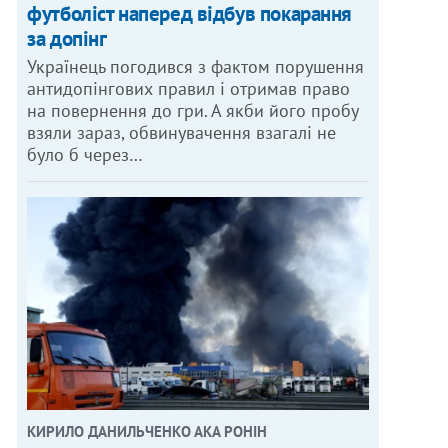
футболіст наперед відбув покарання
за допінг
Українець погодився з фактом порушення
антидопінгових правил і отримав право
на повернення до гри. А якби його пробу
взяли зараз, обвинувачення взагалі не
було б через…
КИРИЛО ДАНИЛЬЧЕНКО АКА РОНІН