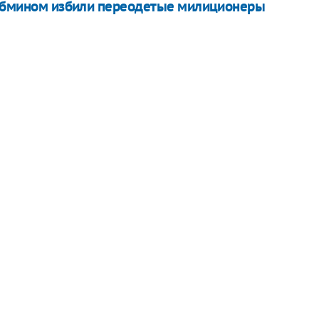
 Кабмином избили переодетые милиционеры