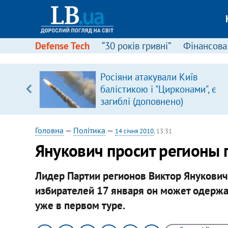
Defense Tech
“30 років гривні”
Фінансова
вив про
Росіяни атакували Київ
боку
балістикою і "Цирконами", є
загиблі (доповнено)
Головна
—
Політика
—
14 січня 2010
, 13:31
Янукович просит регионы 
Лидер Партии регионов Виктор Янукович
избирателей 17 января он может одержа
уже в первом туре.