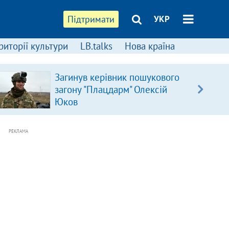
Підтримати
УКР
риторії культури
LB.talks
Нова країна
Загинув керівник пошукового
загону "Плацдарм" Олексій
Юков
РЕКЛАМА