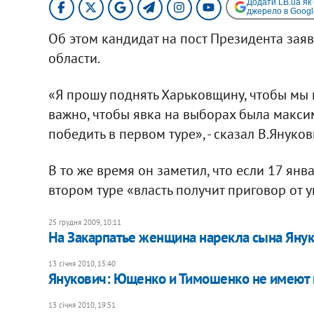
Додати LB.ua як
джерело в Googl
Об этом кандидат на пост Президента заяв
области.
«Я прошу поднять Харьковщину, чтобы мы п
важно, чтобы явка на выборах была макси
победить в первом туре», - сказал В.Януков
В то же время он заметил, что если 17 янва
втором туре «власть получит приговор от 
25 грудня 2009, 10:11
На Закарпатье женщина нарекла сына Яну
13 січня 2010, 15:40
Янукович: Ющенко и Тимошенко не имеют 
13 січня 2010, 19:51