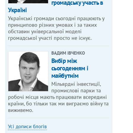
громадську участь в
Україні
Українські громади сьогодні працюють у
принципово різних умовах і за таких
обставин універсальної моделі
громадської участі просто не існує.
ВАДИМ ІВЧЕНКО
Вибір між
сьогоденням і
майбутнім
Мільярдні інвестиції,
промислові парки та
робочі місця мають працювати всередині
країни, бо тільки так ми виграємо війну та
виживемо.
Усі дописи блогів