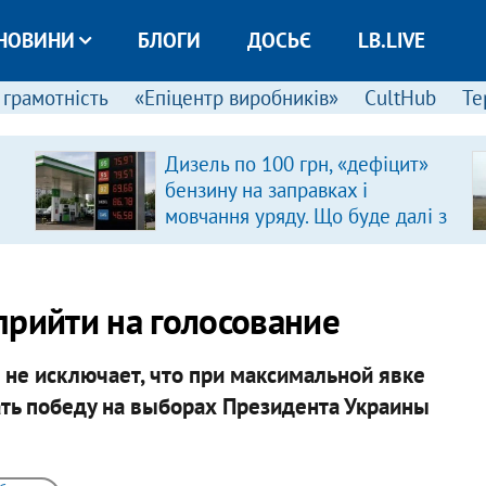
НОВИНИ
БЛОГИ
ДОСЬЄ
LB.LIVE
 грамотність
«Епіцентр виробників»
CultHub
Те
Дизель по 100 грн, «дефіцит»
бензину на заправках і
мовчання уряду. Що буде далі з
цінами на пальне?
прийти на голосование
 не исключает, что при максимальной явке
ть победу на выборах Президента Украины