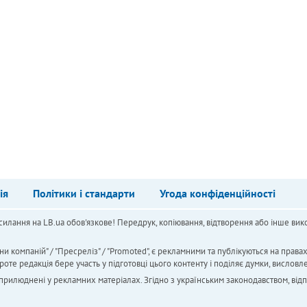
ія
Політики і стандарти
Угода конфіденційності
силання на LB.ua обов'язкове! Передрук, копіювання, відтворення або інше вико
ни компаній" / "Пресреліз" / "Promoted", є рекламними та публікуються на права
 редакція бере участь у підготовці цього контенту і поділяє думки, висловле
 оприлюднені у рекламних матеріалах. Згідно з українським законодавством, від