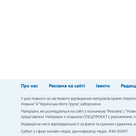
Про нас
Реклама на сайті
Івенти
Редакц
У разі повного чи часткового відтворення матеріалів пряме гіперпо
Новини" й "Українська Фото Група", заборонено.
Матеріали, які розміщуються на сайті з позначкою "Реклама" / "Нови
представлені. Матеріали з плашкою СПЕЦПРОЄКТ є рекламними, проте
Редакція не несе відповідальності за факти та оціночні судження,
Cуб'єкт у сфері онлайн-медіа; ідентифікатор медіа - R40-05097