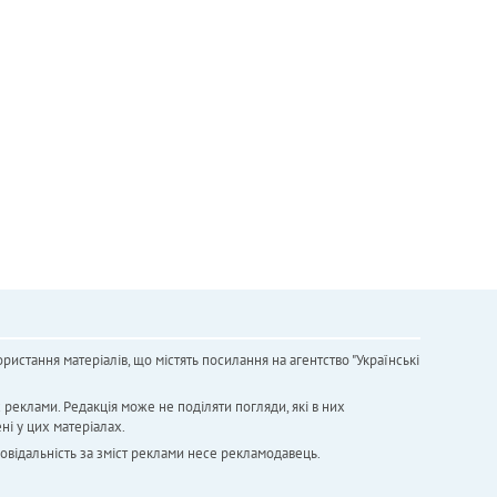
ристання матеріалів, що містять посилання на агентство "Українськi
х реклами. Редакція може не поділяти погляди, які в них
ні у цих матеріалах.
повідальність за зміст реклами несе рекламодавець.