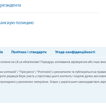
президента
жданскую позицию
ія
Політики і стандарти
Угода конфіденційності
силання на LB.ua обов'язкове! Передрук, копіювання, відтворення або інше вико
ни компаній" / "Пресреліз" / "Promoted", є рекламними та публікуються на права
 редакція бере участь у підготовці цього контенту і поділяє думки, висловле
 оприлюднені у рекламних матеріалах. Згідно з українським законодавством, від