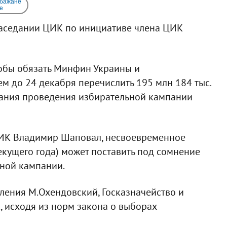
 бажане
e
заседании ЦИК по инициативе члена ЦИК
чтобы обязать Минфин Украины и
ем до 24 декабря перечислить 195 млн 184 тыс.
вания проведения избирательной кампании
ЦИК Владимир Шаповал, несвоевременное
екущего года) может поставить под сомнение
ной кампании.
ления М.Охендовский, Госказначейство и
исходя из норм закона о выборах