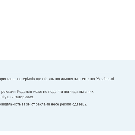
ристання матеріалів, що містять посилання на агентство "Українськi
х реклами. Редакція може не поділяти погляди, які в них
ні у цих матеріалах.
повідальність за зміст реклами несе рекламодавець.