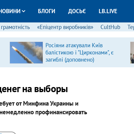
НОВИНИ
БЛОГИ
ДОСЬЄ
LB.LIVE
 грамотність
«Епіцентр виробників»
CultHub
Те
Росіяни атакували Київ
балістикою і "Цирконами", є
загиблі (доповнено)
денег на выборы
ебует от Минфина Украины и
ы немедленно профинансировать