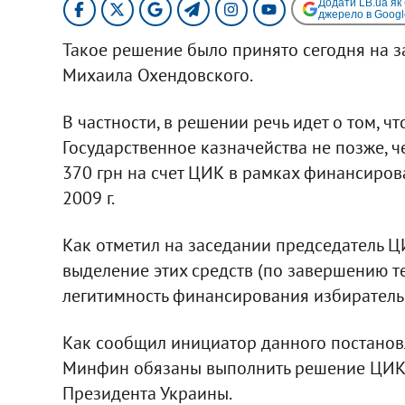
Додати LB.ua як
джерело в Googl
Такое решение было принято сегодня на 
Михаила Охендовского.
В частности, в решении речь идет о том, 
Государственное казначейства не позже, ч
370 грн на счет ЦИК в рамках финансиро
2009 г.
Как отметил на заседании председатель 
выделение этих средств (по завершению т
легитимность финансирования избиратель
Как сообщил инициатор данного постанов
Минфин обязаны выполнить решение ЦИК, 
Президента Украины.