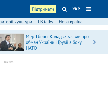
Підтримати
УКР
риторії культури
LB.talks
Нова країна
Мер Тбілісі Каладзе заявив про
обман України і Грузії з боку
НАТО
РЕКЛАМА