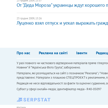
23 грудня 2009, 15:37
От "Деда Мороза" украинцы ждут хорошего 
23 грудня 2009, 15:26
Луценко взял отпуск и уехал выражать гра
Про нас
Реклама на сайті
Івенти
Редакц
У разі повного чи часткового відтворення матеріалів пряме гіперпо
Новини" й "Українська Фото Група", заборонено.
Матеріали, які розміщуються на сайті з позначкою "Реклама" / "Нови
представлені. Матеріали з плашкою СПЕЦПРОЄКТ є рекламними, проте
Редакція не несе відповідальності за факти та оціночні судження,
Cуб'єкт у сфері онлайн-медіа; ідентифікатор медіа - R40-05097
РЕКЛАМА