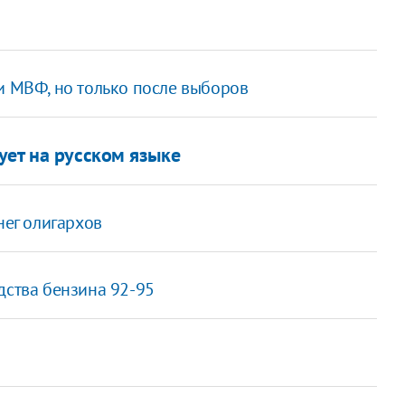
и МВФ, но только после выборов
ует на русском языке
нег олигархов
дства бензина 92-95