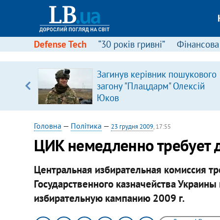
Defense Tech
“30 років гривні”
Фінансова
щодо
Загинув керівник пошукового
 у
загону "Плацдарм" Олексій
ої ходи
Юков
Головна
—
Політика
—
23 грудня 2009
, 17:55
ЦИК немедленно требует 
Центральная избирательная комиссия тр
Государственного казначейства Украин
избирательную кампанию 2009 г.