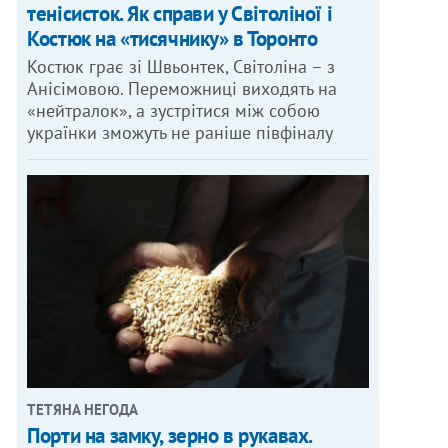
тенісисток. Як справи у Світоліної і
Костюк на «тисячнику» в Торонто
Костюк грає зі Швьонтек, Світоліна – з
Анісімовою. Переможниці виходять на
«нейтралок», а зустрітися між собою
українки зможуть не раніше півфіналу
ТЕТЯНА НЕГОДА
Порти на замку, зерно в рукавах.