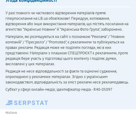
У разі повного чи часткового відтворення матеріалів пряме
гіперпосилання на LB.ua обов'язкове! Передрук, копіювання,
відтворення або інше використання матеріалів, що містять посилання на
агентство "Українськi Новини" й "Українська Фото Група", заборонено.
Матеріали, які розміщуються на сайті з позначкою "Реклама" / "Новини
компаній" / "Пресреліз" / "Promoted", є рекламними та публікуються на
правах реклами. Редакція може не поділяти погляди, які в них
представлені. Матеріали з плашкою СПЕЦПРОЄКТ є рекламними, проте
редакція бере участь у підготовці цього контенту і поділяє думки,
висловлені у цих матеріалах.
Редакція не несе відповідальності за факти та оціночні судження,
оприлюднені у рекламних матеріалах. Згідно з українським
законодавством, відповідальність за зміст реклами несе рекламодавець.
Cуб'єкт у сфері онлайн-медіа; ідентифікатор медіа - R40-05097
РЕКЛАМА