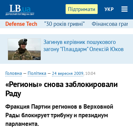
Підтримати
УКР
Defense Tech
“30 років гривні”
Фінансова грамо
Загинув керівник пошукового
я
загону "Плацдарм" Олексій Юков
Головна
—
Політика
—
24 вересня 2009
, 10:04
«Регионы» снова заблокировали
Раду
Фракция Партии регионов в Верховной
Рады блокирует трибуну и президиум
парламента.