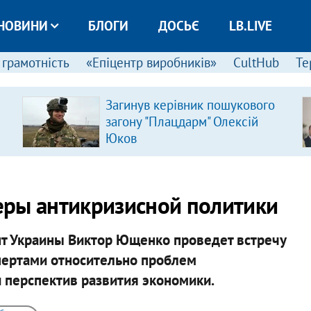
НОВИНИ
БЛОГИ
ДОСЬЄ
LB.LIVE
 грамотність
«Епіцентр виробників»
CultHub
Те
Загинув керівник пошукового
загону "Плацдарм" Олексій
Юков
еры антикризисной политики
ент Украины Виктор Ющенко проведет встречу
пертами относительно проблем
 перспектив развития экономики.