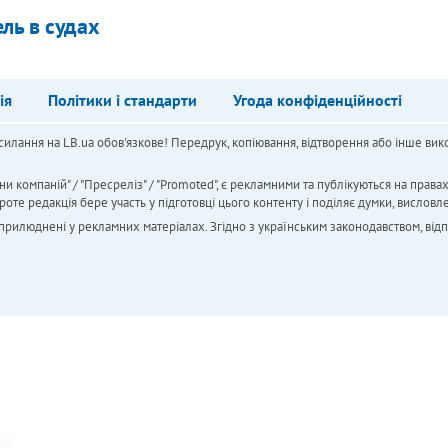
ль в судах
ія
Політики і стандарти
Угода конфіденційності
силання на LB.ua обов'язкове! Передрук, копіювання, відтворення або інше вико
ни компаній" / "Пресреліз" / "Promoted", є рекламними та публікуються на права
 редакція бере участь у підготовці цього контенту і поділяє думки, висловле
 оприлюднені у рекламних матеріалах. Згідно з українським законодавством, від