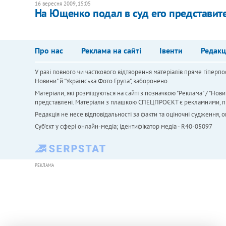
16 вересня 2009, 15:05
На Ющенко подал в суд его представите
Про нас
Реклама на сайті
Івенти
Редакц
У разі повного чи часткового відтворення матеріалів пряме гіперпо
Новини" й "Українська Фото Група", заборонено.
Матеріали, які розміщуються на сайті з позначкою "Реклама" / "Нови
представлені. Матеріали з плашкою СПЕЦПРОЄКТ є рекламними, проте
Редакція не несе відповідальності за факти та оціночні судження,
Cуб'єкт у сфері онлайн-медіа; ідентифікатор медіа - R40-05097
РЕКЛАМА