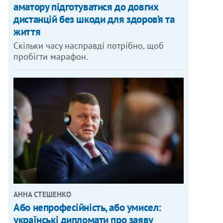
аматору підготуватися до довгих
дистанцій без шкоди для здоров’я та
життя
Скільки часу насправді потрібно, щоб
пробігти марафон.
АННА СТЕШЕНКО
Або непрофесійність, або умисел:
українські дипломати про заяву