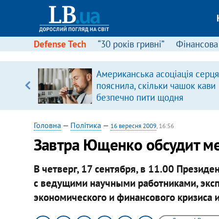
Defense Tech
“30 років гривні”
Фінансова
щодо
Американська асоціація серця
 у
пояснила, скільки чашок кави
ої ходи
безпечно пити щодня
Головна
—
Політика
—
16 вересня 2009
, 16:56
Завтра Ющенко обсудит м
В четверг, 17 сентября, в 11.00 Презид
с ведущими научными работниками, экс
экономического и финансового кризиса и