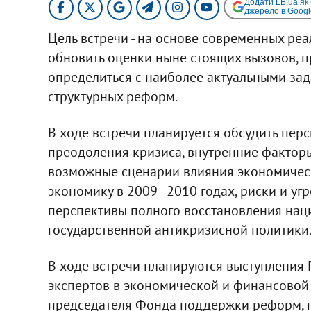
Додати LB.ua як
джерело в Googl
Цель встречи - на основе современных ре
обновить оценки ныне стоящих вызовов, 
определиться с наиболее актуальными за
структурных реформ.
В ходе встречи планируется обсудить пер
преодоления кризиса, внутренние фактор
возможные сценарии влияния экономичес
экономику в 2009 - 2010 годах, риски и у
перспективы полного восстановления нац
государственной антикризисной политики
В ходе встречи планируются выступления 
экспертов в экономической и финансовой сф
председателя Фонда поддержки реформ, п