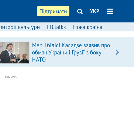
Підтримати
УКР
риторії культури
LB.talks
Нова країна
Мер Тбілісі Каладзе заявив про
обман України і Грузії з боку
НАТО
РЕКЛАМА