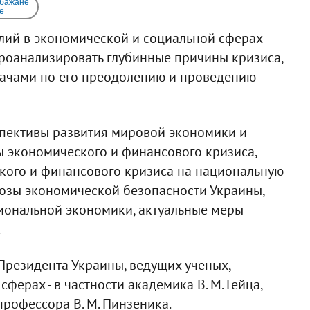
 бажане
e
алий в экономической и социальной сферах
проанализировать глубинные причины кризиса,
дачами по его преодолению и проведению
спективы развития мировой экономики и
ы экономического и финансового кризиса,
кого и финансового кризиса на национальную
грозы экономической безопасности Украины,
иональной экономики, актуальные меры
.
Президента Украины, ведущих ученых,
ерах - в частности академика В. М. Гейца,
рофессора В. М. Пинзеника.