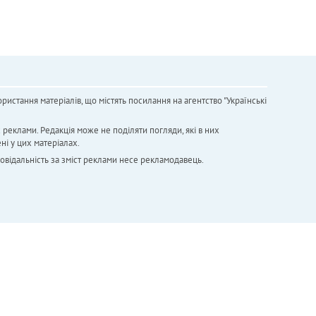
ристання матеріалів, що містять посилання на агентство "Українськi
х реклами. Редакція може не поділяти погляди, які в них
ні у цих матеріалах.
повідальність за зміст реклами несе рекламодавець.