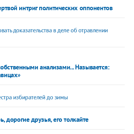
ертвой интриг политических оппонентов
ать доказательства в деле об отравлении
бственными анализами... Называется:
авицах»
стра избирателей до зимы
ь, дорогие друзья, его толкайте