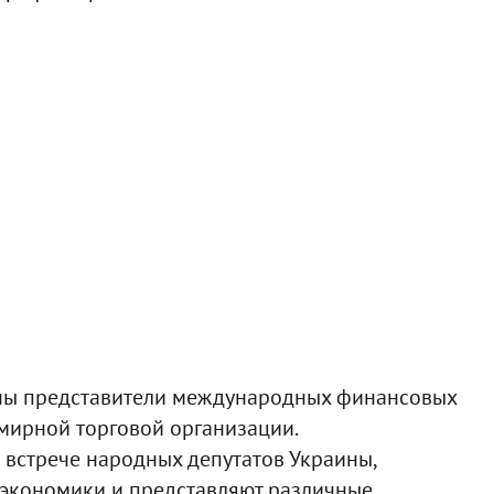
ены представители международных финансовых
мирной торговой организации.
о встрече народных депутатов Украины,
 экономики и представляют различные