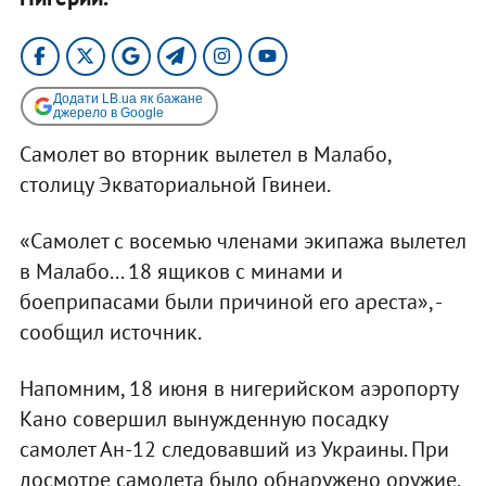
Додати LB.ua як бажане
джерело в Google
Самолет во вторник вылетел в Малабо,
столицу Экваториальной Гвинеи.
«Самолет с восемью членами экипажа вылетел
в Малабо... 18 ящиков с минами и
боеприпасами были причиной его ареста», -
сообщил источник.
Напомним, 18 июня в нигерийском аэропорту
Кано совершил вынужденную посадку
самолет Ан-12 следовавший из Украины. При
досмотре самолета было обнаружено оружие,