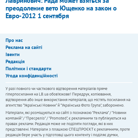
Лавринович: Рада может взяться за
преодоление вето Ющенко на закон о
Евро-2012 1 сентября
Про нас
Реклама на сайті
Івенти
Редакція
Політики і стандарти
Угода конфіденційності
У разі повного чи часткового відтворення матеріалів пряме
гіперпосилання на LB.ua обов'язкове! Передрук, копіювання,
відтворення або інше використання матеріалів, що містять посилання на
агентство "Українськi Новини" й "Українська Фото Група", заборонено.
Матеріали, які розміщуються на сайті з позначкою "Реклама" / "Новини
компаній" / "Пресреліз" / "Promoted", є рекламними та публікуються на
правах реклами. Редакція може не поділяти погляди, які в них
представлені. Матеріали з плашкою СПЕЦПРОЄКТ є рекламними, проте
редакція бере участь у підготовці цього контенту і поділяє думки,