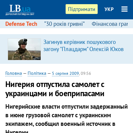
Підтримати
УКР
Defense Tech
“30 років гривні”
Фінансова грамо
Загинув керівник пошукового
загону "Плацдарм" Олексій Юков
Головна
—
Політика
—
5 серпня 2009
, 09:56
Нигерия отпустила самолет с
украинцами и боеприпасами
Нигерийские власти отпустили задержанный
в июне грузовой самолет с украинским
экипажем, сообщил военный источник в
Нигерии.