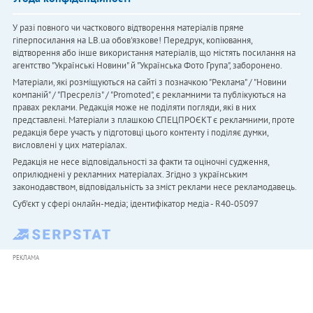
У разі повного чи часткового відтворення матеріалів пряме
гіперпосилання на LB.ua обов'язкове! Передрук, копіювання,
відтворення або інше використання матеріалів, що містять посилання на
агентство "Українськi Новини" й "Українська Фото Група", заборонено.
Матеріали, які розміщуються на сайті з позначкою "Реклама" / "Новини
компаній" / "Пресреліз" / "Promoted", є рекламними та публікуються на
правах реклами. Редакція може не поділяти погляди, які в них
представлені. Матеріали з плашкою СПЕЦПРОЄКТ є рекламними, проте
редакція бере участь у підготовці цього контенту і поділяє думки,
висловлені у цих матеріалах.
Редакція не несе відповідальності за факти та оціночні судження,
оприлюднені у рекламних матеріалах. Згідно з українським
законодавством, відповідальність за зміст реклами несе рекламодавець.
Cуб'єкт у сфері онлайн-медіа; ідентифікатор медіа - R40-05097
РЕКЛАМА