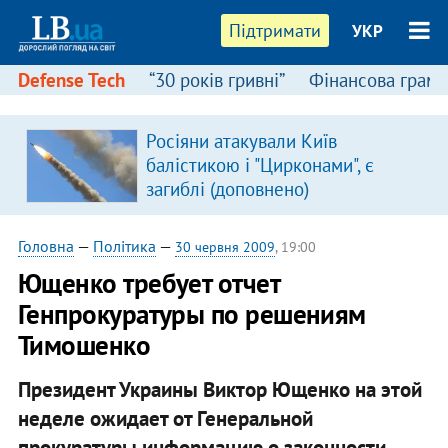
Підтримати
УКР
Defense Tech
“30 років гривні”
Фінансова грамо
Росіяни атакували Київ
в
балістикою і "Цирконами", є
загиблі (доповнено)
Головна
—
Політика
—
30 червня 2009
, 19:00
Ющенко требует отчет
Генпрокуратуры по решениям
Тимошенко
Президент Украины Виктор Ющенко на этой
неделе ожидает от Генеральной
прокуратуры информацию о законности