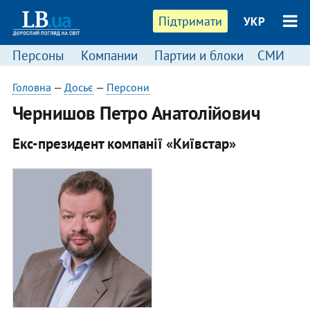
Підтримати
УКР
Персоны
Компании
Партии и блоки
СМИ
П
Головна
—
Досьє
—
Персони
Чернишов Петро Анатолійович
Екс-президент компанії «Київстар»