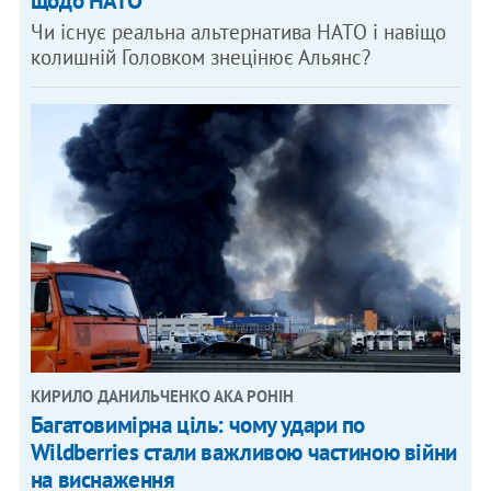
щодо НАТО
Чи існує реальна альтернатива НАТО і навіщо
колишній Головком знецінює Альянс?
КИРИЛО ДАНИЛЬЧЕНКО АКА РОНІН
Багатовимірна ціль: чому удари по
Wildberries стали важливою частиною війни
на виснаження