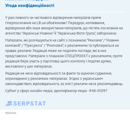
Угода конфіденційності
У разі повного чи часткового відтворення матеріалів пряме
гіперпосилання на LB.ua обов'язкове! Передрук, копіювання,
відтворення або інше використання матеріалів, що містять посилання на
агентство "Українськi Новини" й "Українська Фото Група", заборонено.
Матеріали, які розміщуються на сайті з позначкою "Реклама" / "Новини
компаній" / "Пресреліз" / "Promoted", є рекламними та публікуються на
правах реклами. Редакція може не поділяти погляди, які в них
представлені. Матеріали з плашкою СПЕЦПРОЄКТ є рекламними, проте
редакція бере участь у підготовці цього контенту і поділяє думки,
висловлені у цих матеріалах.
Редакція не несе відповідальності за факти та оціночні судження,
оприлюднені у рекламних матеріалах. Згідно з українським
законодавством, відповідальність за зміст реклами несе рекламодавець.
Cуб'єкт у сфері онлайн-медіа; ідентифікатор медіа - R40-05097
РЕКЛАМА