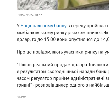
ФОТО: МАКС ЛЕВИН
У
Національному банку
в середу пройшла на
міжбанківському ринку різко зміцнився. Я
долар, то до 15:00 вони опустилися до 14,0
Про це повідомляють учасники ринку на ум
"Пішов реальний продаж долара. Інвалюти м
є результатом сьогоднішньої наради банкі
часом регулятор прийме адміністративні з
гривні", - розповів дилер одного з найбіль
РЕКЛАМА