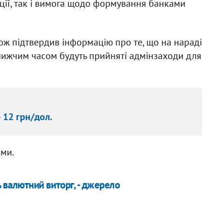
иції, так і вимога щодо формування банками
кож підтвердив інформацію про те, що на нараді
лижчим часом будуть прийняті адмінзаходи для
12 грн/дол.
ми.
 валютний виторг, - джерело