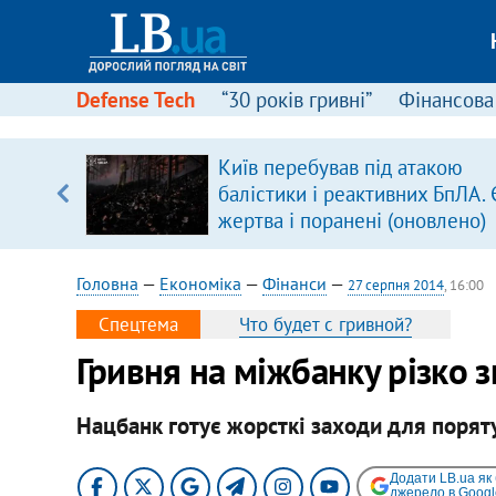
Defense Tech
“30 років гривні”
Фінансова
щодо
Київ перебував під атакою
 у
балістики і реактивних БпЛА. 
ої ходи
жертва і поранені (оновлено)
Головна
—
Економіка
—
Фінанси
—
27 серпня 2014
, 16:00
Спецтема
Что будет с гривной?
Гривня на міжбанку різко 
Нацбанк готує жорсткі заходи для порят
Додати LB.ua як
джерело в Googl