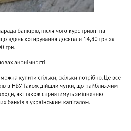
рада банкірів, після чого курс гривні на
кщо вдень котирування досягали 14,80 грн за
0 грн.
овах анонімності.
ожна купити стільки, скільки потрібно. Це все
рів в НБУ. Також дійшли чутки, що найближчим
аходи, які також сприятимуть зміцненню
ших банків з українським капіталом.