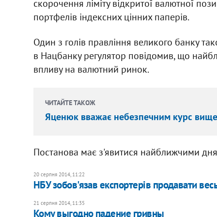
скорочення ліміту відкритої валютної поз
портфелів індексних цінних паперів.
Один з голів правління великого банку та
в Нацбанку регулятор повідомив, що найб
впливу на валютний ринок.
ЧИТАЙТЕ ТАКОЖ
Яценюк вважає небезпечним курс вище 
Постанова має з'явитися найближчими дня
20 серпня 2014, 11:22
НБУ зобов'язав експортерів продавати весь
21 серпня 2014, 11:35
Кому выгодно падение гривны