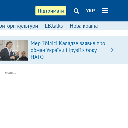
Підтримати
УКР
риторії культури
LB.talks
Нова країна
Мер Тбілісі Каладзе заявив про
обман України і Грузії з боку
НАТО
РЕКЛАМА