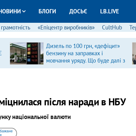
НОВИНИ
БЛОГИ
ДОСЬЄ
LB.LIVE
 грамотність
«Епіцентр виробників»
CultHub
Те
Дизель по 100 грн, «дефіцит»
Є
бензину на заправках і
мовчання уряду. Що буде далі з
цінами на пальне?
зміцнилася після наради в НБУ
унку національної валюти
 бажане
e