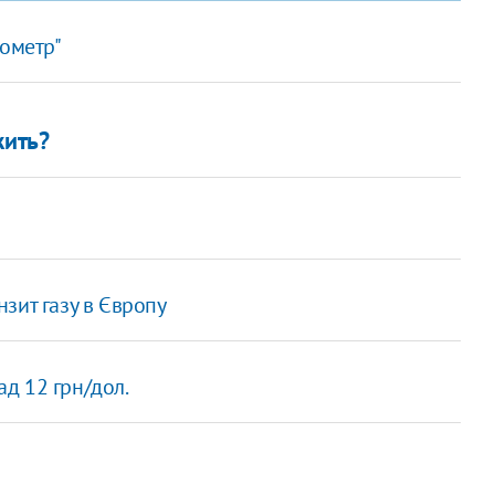
лометр"
жить?
зит газу в Європу
д 12 грн/дол.