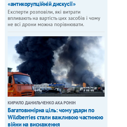
«антикорупційній дискусії»
Експерти розповіли, які витрати
впливають на вартість цих засобів і чому
не всі дрони можна порівнювати.
КИРИЛО ДАНИЛЬЧЕНКО АКА РОНІН
Багатовимірна ціль: чому удари по
Wildberries стали важливою частиною
війни на виснаження