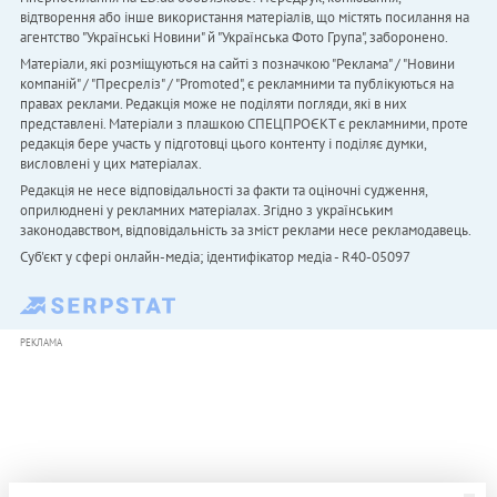
відтворення або інше використання матеріалів, що містять посилання на
агентство "Українськi Новини" й "Українська Фото Група", заборонено.
Матеріали, які розміщуються на сайті з позначкою "Реклама" / "Новини
компаній" / "Пресреліз" / "Promoted", є рекламними та публікуються на
правах реклами. Редакція може не поділяти погляди, які в них
представлені. Матеріали з плашкою СПЕЦПРОЄКТ є рекламними, проте
редакція бере участь у підготовці цього контенту і поділяє думки,
висловлені у цих матеріалах.
Редакція не несе відповідальності за факти та оціночні судження,
оприлюднені у рекламних матеріалах. Згідно з українським
законодавством, відповідальність за зміст реклами несе рекламодавець.
Cуб'єкт у сфері онлайн-медіа; ідентифікатор медіа - R40-05097
РЕКЛАМА