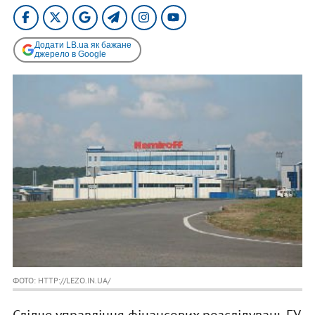
Додати LB.ua як бажане
джерело в Google
ФОТО: HTTP://LEZO.IN.UA/