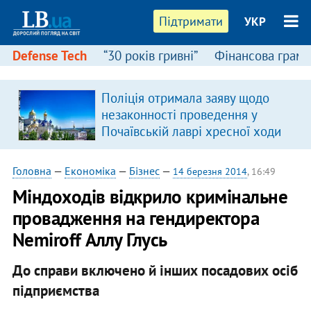
Підтримати
УКР
Defense Tech
“30 років гривні”
Фінансова грамо
Поліція отримала заяву щодо
незаконності проведення у
Почаївській лаврі хресної ходи
Головна
—
Економіка
—
Бізнес
—
14 березня 2014
, 16:49
Міндоходів відкрило кримінальне
провадження на гендиректора
Nemiroff Аллу Глусь
До справи включено й інших посадових осіб
підприємства