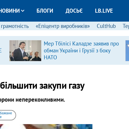
НОВИНИ
БЛОГИ
ДОСЬЄ
LB.LIVE
 грамотність
«Епіцентр виробників»
CultHub
Те
Мер Тбілісі Каладзе заявив про
Є
обман України і Грузії з боку
НАТО
збільшити закупи газу
торони непереконливими.
 бажане
e