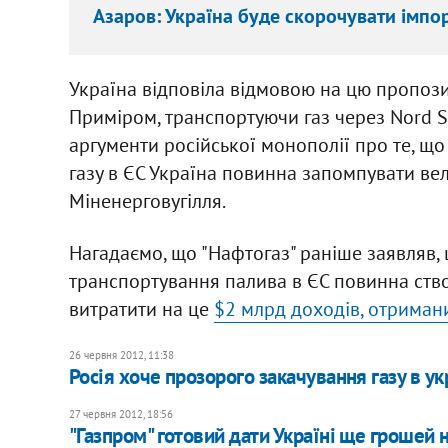
Азаров: Україна буде скорочувати імпор
Україна відповіла відмовою на цю пропози
Приміром, транспортуючи газ через Nord St
аргументи російської монополії про те, щ
газу в ЄС Україна повинна запомпувати вели
Міненерговугілля.
Нагадаємо, що "Нафтогаз" раніше заявляв,
транспортування палива в ЄС повинна ство
витратити на це
$2 млрд доходів, отримани
26 червня 2012, 11:38
Росія хоче прозорого закачування газу в у
27 червня 2012, 18:56
"Газпром" готовий дати Україні ще грошей 