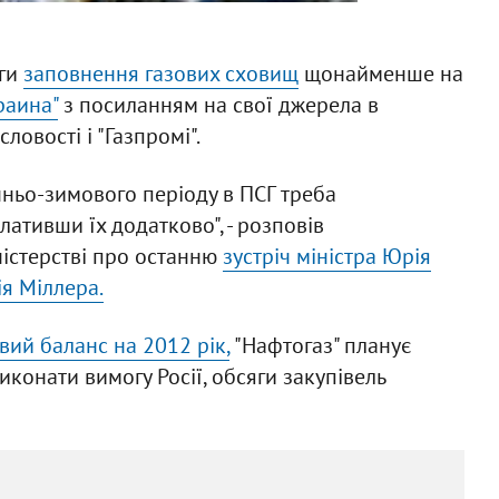
яги
заповнення газових сховищ
щонайменше на
раина"
з посиланням на свої джерела в
ловості і "Газпромі".
ньо-зимового періоду в ПСГ треба
лативши їх додатково", - розповів
ністерстві про останню
зустріч міністра Юрія
ія Міллера.
вий баланс на 2012 рік,
"Нафтогаз" планує
конати вимогу Росії, обсяги закупівель