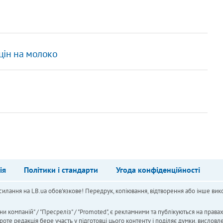
цін на молоко
ія
Політики і стандарти
Угода конфіденційності
силання на LB.ua обов'язкове! Передрук, копіювання, відтворення або інше вико
ни компаній" / "Пресреліз" / "Promoted", є рекламними та публікуються на права
 редакція бере участь у підготовці цього контенту і поділяє думки, висловле