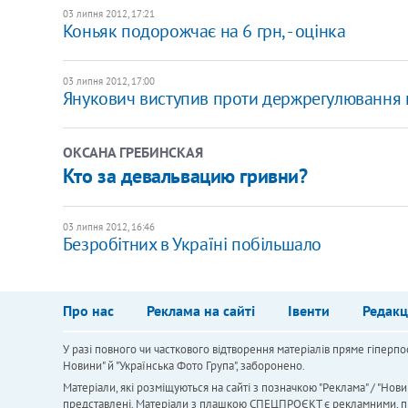
03 липня 2012, 17:21
Коньяк подорожчає на 6 грн, - оцінка
03 липня 2012, 17:00
Янукович виступив проти держрегулювання 
ОКСАНА ГРЕБИНСКАЯ
Кто за девальвацию гривни?
03 липня 2012, 16:46
Безробітних в Україні побільшало
Про нас
Реклама на сайті
Івенти
Редакц
У разі повного чи часткового відтворення матеріалів пряме гіперпо
Новини" й "Українська Фото Група", заборонено.
Матеріали, які розміщуються на сайті з позначкою "Реклама" / "Нови
представлені. Матеріали з плашкою СПЕЦПРОЄКТ є рекламними, проте