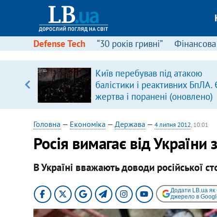
Defense Tech
“30 років гривні”
Фінансова
Київ перебував під атакою
ольщі.
балістики і реактивних БпЛА. 
було
жертва і поранені (оновлено)
Головна
—
Економіка
—
Держава
—
4 липня 2012
, 10:01
Росія вимагає від України 
В Україні вважають доводи російської с
Додати LB.ua як
джерело в Googl