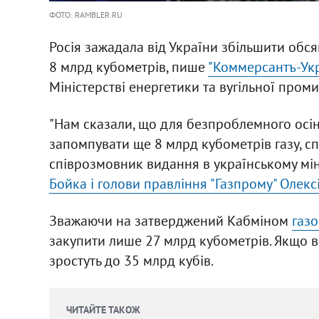
ФОТО: RAMBLER.RU
Росія зажадала від України збільшити обс
8 млрд кубометрів, пише
"Коммерсантъ-Ук
Міністерстві енергетики та вугільної промис
"Нам сказали, що для безпроблемного осін
запомпувати ще 8 млрд кубометрів газу, сп
співрозмовник видання в українському мі
Бойка і голови правління "Газпрому" Олекс
Зважаючи на затверджений Кабміном
газо
закупити лише 27 млрд кубометрів. Якщо ви
зростуть до 35 млрд кубів.
ЧИТАЙТЕ ТАКОЖ