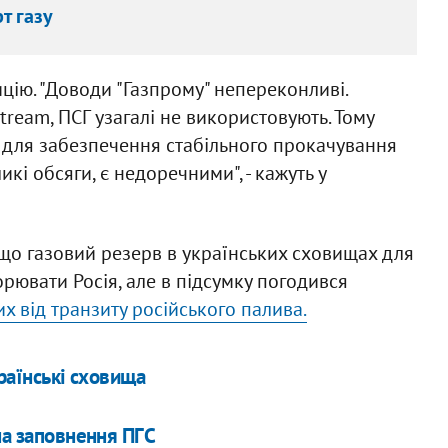
т газу
цію. "Доводи "Газпрому" непереконливі.
ream, ПСГ узагалі не використовують. Тому
о для забезпечення стабільного прокачування
кі обсяги, є недоречними", - кажуть у
 що газовий резерв в українських сховищах для
рювати Росія, але в підсумку погодився
х від транзиту російського палива.
країнські сховища
на заповнення ПГС