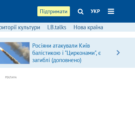
Підтримати
УКР
риторії культури
LB.talks
Нова країна
Росіяни атакували Київ
балістикою і "Цирконами", є
загиблі (доповнено)
РЕКЛАМА