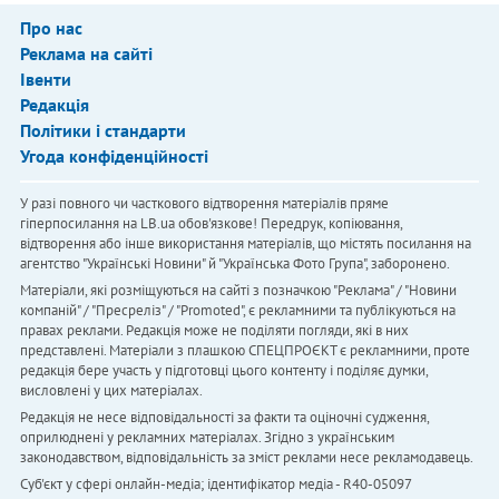
Про нас
Реклама на сайті
Івенти
Редакція
Політики і стандарти
Угода конфіденційності
У разі повного чи часткового відтворення матеріалів пряме
гіперпосилання на LB.ua обов'язкове! Передрук, копіювання,
відтворення або інше використання матеріалів, що містять посилання на
агентство "Українськi Новини" й "Українська Фото Група", заборонено.
Матеріали, які розміщуються на сайті з позначкою "Реклама" / "Новини
компаній" / "Пресреліз" / "Promoted", є рекламними та публікуються на
правах реклами. Редакція може не поділяти погляди, які в них
представлені. Матеріали з плашкою СПЕЦПРОЄКТ є рекламними, проте
редакція бере участь у підготовці цього контенту і поділяє думки,
висловлені у цих матеріалах.
Редакція не несе відповідальності за факти та оціночні судження,
оприлюднені у рекламних матеріалах. Згідно з українським
законодавством, відповідальність за зміст реклами несе рекламодавець.
Cуб'єкт у сфері онлайн-медіа; ідентифікатор медіа - R40-05097