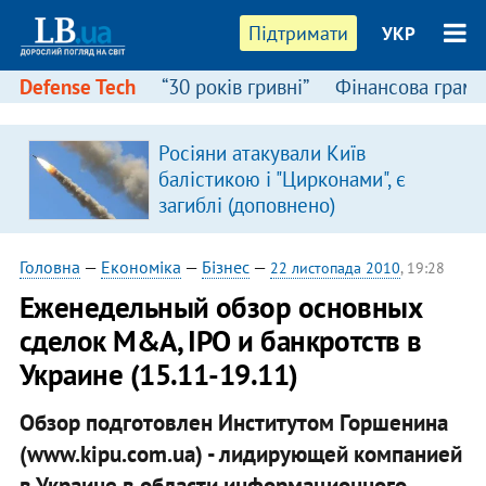
Підтримати
УКР
Defense Tech
“30 років гривні”
Фінансова грамо
Росіяни атакували Київ
балістикою і "Цирконами", є
загиблі (доповнено)
Головна
—
Економіка
—
Бізнес
—
22 листопада 2010
, 19:28
​Еженедельный обзор основных
сделок M&A, IPO и банкротств в
Украине (15.11-19.11)
Обзор подготовлен Институтом Горшенина
(www.kipu.com.ua) - лидирующей компанией
в Украине в области информационного