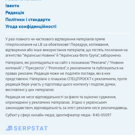
Івенти
Редакція
Політики і стандарти
Угода конфіденційності
У разі повного чи часткового відтворення матеріалів пряме
гіперпосилання на LB.ua обов'язкове! Передрук, копіювання,
відтворення або інше використання матеріалів, що містять посилання на
агентство "Українськi Новини" й "Українська Фото Група", заборонено.
Матеріали, які розміщуються на сайті з позначкою "Реклама" / "Новини
компаній" / "Пресреліз" / "Promoted", є рекламними та публікуються на
правах реклами. Редакція може не поділяти погляди, які в них
представлені. Матеріали з плашкою СПЕЦПРОЄКТ є рекламними, проте
редакція бере участь у підготовці цього контенту і поділяє думки,
висловлені у цих матеріалах.
Редакція не несе відповідальності за факти та оціночні судження,
оприлюднені у рекламних матеріалах. Згідно з українським
законодавством, відповідальність за зміст реклами несе рекламодавець.
Cуб'єкт у сфері онлайн-медіа; ідентифікатор медіа - R40-05097