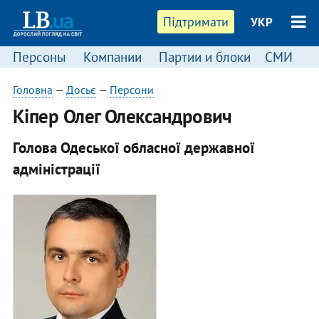
Підтримати
УКР
Персоны
Компании
Партии и блоки
СМИ
П
Головна
—
Досьє
—
Персони
​Кіпер Олег Олександрович
Голова Одеської обласної державної
адміністрації