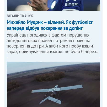
ВІТАЛІЙ ТКАЧУК
Михайло Мудрик – вільний. Як футболіст
наперед відбув покарання за допінг
Українець погодився з фактом порушення
антидопінгових правил і отримав право на
повернення до гри. А якби його пробу взяли
зараз, обвинувачення взагалі не було б через…