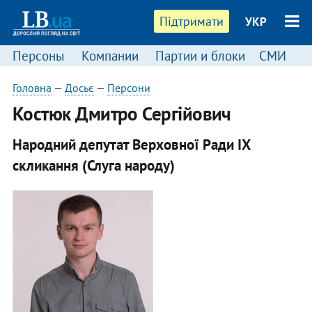
Підтримати
УКР
Персоны
Компании
Партии и блоки
СМИ
П
Головна
—
Досьє
—
Персони
Костюк Дмитро Сергійович
Народний депутат Верховної Ради IX
скликання (Слуга народу)