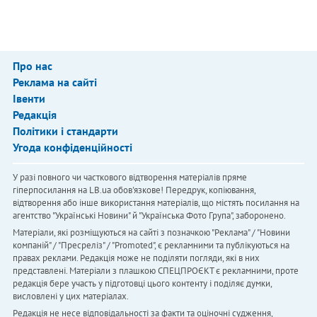
Про нас
Реклама на сайті
Івенти
Редакція
Політики і стандарти
Угода конфіденційності
У разі повного чи часткового відтворення матеріалів пряме
гіперпосилання на LB.ua обов'язкове! Передрук, копіювання,
відтворення або інше використання матеріалів, що містять посилання на
агентство "Українськi Новини" й "Українська Фото Група", заборонено.
Матеріали, які розміщуються на сайті з позначкою "Реклама" / "Новини
компаній" / "Пресреліз" / "Promoted", є рекламними та публікуються на
правах реклами. Редакція може не поділяти погляди, які в них
представлені. Матеріали з плашкою СПЕЦПРОЄКТ є рекламними, проте
редакція бере участь у підготовці цього контенту і поділяє думки,
висловлені у цих матеріалах.
Редакція не несе відповідальності за факти та оціночні судження,