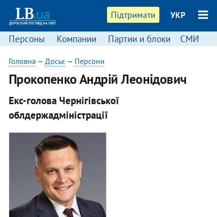
Підтримати
УКР
Персоны
Компании
Партии и блоки
СМИ
П
Головна
—
Досьє
—
Персони
Прокопенко Андрій Леонідович
Екс-голова Чернігівської
облдержадміністрації