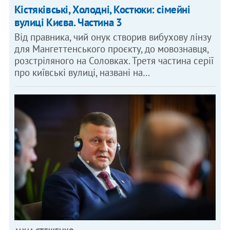
Кістяківські, Холодні, Костюки: сімейні
вулиці Києва. Частина 3
Від правника, чий онук створив вибухову лінзу
для Мангеттенського проєкту, до мовознавця,
розстріляного на Соловках. Третя частина серії
про київські вулиці, названі на…