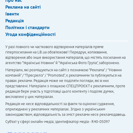
Про нас
Реклама на сайті
Івенти
Редакція
Політики і стандарти
Угода конфіденційності
У разі повного чи часткового відтворення матеріалів пряме
гіперпосилання на LB.ua обов'язкове! Передрук, копіювання,
відтворення або інше використання матеріалів, що містять посилання на
агентство "Українськi Новини" й "Українська Фото Група", заборонено.
Матеріали, які розміщуються на сайті з позначкою "Реклама" / "Новини
компаній" / "Пресреліз" / "Promoted", є рекламними та публікуються на
правах реклами. Редакція може не поділяти погляди, які в них
представлені. Матеріали з плашкою СПЕЦПРОЄКТ є рекламними, проте
редакція бере участь у підготовці цього контенту і поділяє думки,
висловлені у цих матеріалах.
Редакція не несе відповідальності за факти та оціночні судження,
оприлюднені у рекламних матеріалах. Згідно з українським
законодавством, відповідальність за зміст реклами несе рекламодавець.
Cуб'єкт у сфері онлайн-медіа; ідентифікатор медіа - R40-05097