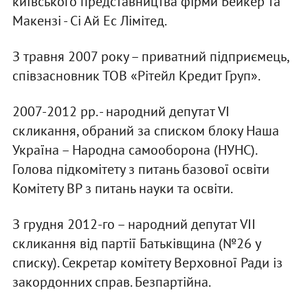
київського представництва фірми Бейкер та
Макензі - Сі Ай Ес Лімітед.
З травня 2007 року – приватний підприємець,
співзасновник ТОВ «Рітейл Кредит Груп».
2007-2012 рр. - народний депутат VI
скликання, обраний за списком блоку Наша
Україна – Народна самооборона (НУНС).
Голова підкомітету з питань базової освіти
Комітету ВР з питань науки та освіти.
З грудня 2012-го – народний депутат VII
скликання від партії Батьківщина (№26 у
списку). Секретар комітету Верховної Ради із
закордонних справ. Безпартійна.