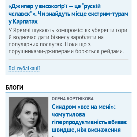
«Джипер у високогір'ї — це “рускій
чєлавєк”». Чи знайдуть місце екстрим-турам
у Карпатах
У Яремчі шукають компроміс: як уберегти гори
й водночас дати бізнесу заробляти на
популярних послугах. Поки що з
порушниками-джиперами борються рейдами.
Всі публікації
БЛОГИ
ОЛЕНА БОРТНІКОВА
Синдром «все на мені»:
чому тилова
гіперпродуктивність вбиває
швидше, ніж виснаження