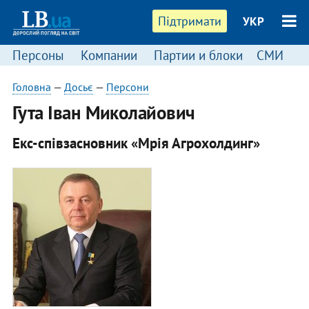
Підтримати
УКР
Персоны
Компании
Партии и блоки
СМИ
П
Головна
—
Досьє
—
Персони
​Гута Іван Миколайович
Екс-співзасновник «Мрія Агрохолдинг»