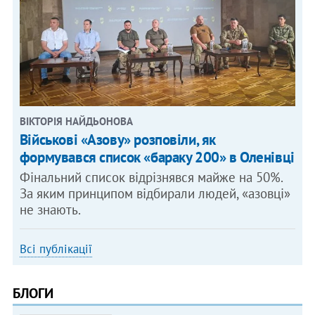
ВІКТОРІЯ НАЙДЬОНОВА
Військові «Азову» розповіли, як
формувався список «бараку 200» в Оленівці
Фінальний список відрізнявся майже на 50%.
За яким принципом відбирали людей, «азовці»
не знають.
Всі публікації
БЛОГИ