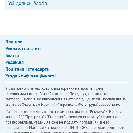
Усі дописи блогів
Про нас
Реклама на сайті
Івенти
Редакція
Політики і стандарти
Угода конфіденційності
У разі повного чи часткового відтворення матеріалів пряме
гіперпосилання на LB.ua обов'язкове! Передрук, копіювання,
відтворення або інше використання матеріалів, що містять посилання на
агентство "Українськi Новини" й "Українська Фото Група", заборонено.
Матеріали, які розміщуються на сайті з позначкою "Реклама" / "Новини
компаній" / "Пресреліз" / "Promoted", є рекламними та публікуються на
правах реклами. Редакція може не поділяти погляди, які в них
представлені. Матеріали з плашкою СПЕЦПРОЄКТ є рекламними, проте
редакція бере участь у підготовці цього контенту і поділяє думки,