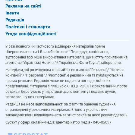
Реклама на сайті
Івенти
Редакція
Політики і стандарти
Угода конфіденційності
У разі повного чи часткового відтворення матеріалів пряме
гіперпосилання на LB.ua обов'язкове! Передрук, копіювання,
відтворення або інше використання матеріалів, що містять посилання на
агентство "Українськi Новини" й "Українська Фото Група", заборонено.
Матеріали, які розміщуються на сайті з позначкою "Реклама" / "Новини
компаній" / "Пресреліз" / "Promoted", є рекламними та публікуються на
правах реклами. Редакція може не поділяти погляди, які в них
представлені. Матеріали з плашкою СПЕЦПРОЄКТ є рекламними, проте
редакція бере участь у підготовці цього контенту і поділяє думки,
висловлені у цих матеріалах.
Редакція не несе відповідальності за факти та оціночні судження,
оприлюднені у рекламних матеріалах. Згідно з українським
законодавством, відповідальність за зміст реклами несе рекламодавець.
Cуб'єкт у сфері онлайн-медіа; ідентифікатор медіа - R40-05097